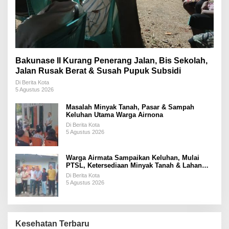
Bakunase II Kurang Penerang Jalan, Bis Sekolah,
Jalan Rusak Berat & Susah Pupuk Subsidi
Di Berita Kota
5 Agustus 2026
Masalah Minyak Tanah, Pasar & Sampah
Keluhan Utama Warga Airnona
Di Berita Kota
5 Agustus 2026
Warga Airmata Sampaikan Keluhan, Mulai
PTSL, Ketersediaan Minyak Tanah & Lahan
Pemakaman
Di Berita Kota
5 Agustus 2026
Kesehatan Terbaru