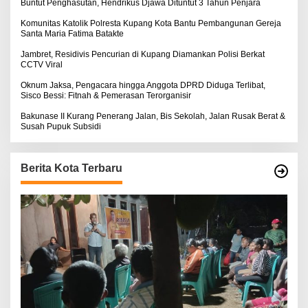
:
Buntut Penghasutan, Hendrikus Djawa Dituntut 3 Tahun Penjara
Komunitas Katolik Polresta Kupang Kota Bantu Pembangunan Gereja
Santa Maria Fatima Batakte
Jambret, Residivis Pencurian di Kupang Diamankan Polisi Berkat
CCTV Viral
Oknum Jaksa, Pengacara hingga Anggota DPRD Diduga Terlibat,
Sisco Bessi: Fitnah & Pemerasan Terorganisir
Bakunase II Kurang Penerang Jalan, Bis Sekolah, Jalan Rusak Berat &
Susah Pupuk Subsidi
Berita Kota Terbaru