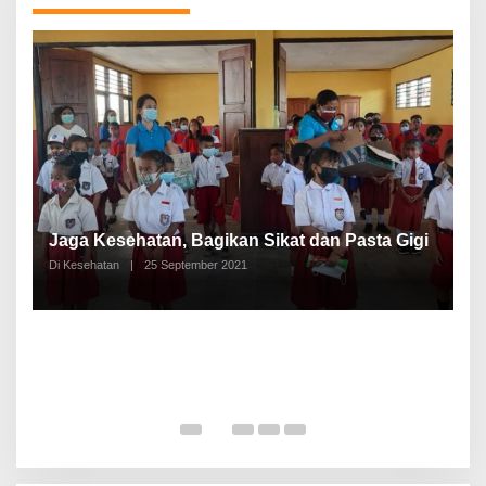
P
a
Jaga Kesehatan, Bagikan Sikat dan Pasta Gigi
A
Di Kesehatan
|
25 September 2021
Di