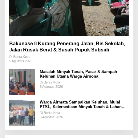
Bakunase II Kurang Penerang Jalan, Bis Sekolah,
Jalan Rusak Berat & Susah Pupuk Subsidi
Di Berita Kota
5 Agustus 2026
Masalah Minyak Tanah, Pasar & Sampah
Keluhan Utama Warga Airnona
Di Berita Kota
5 Agustus 2026
Warga Airmata Sampaikan Keluhan, Mulai
PTSL, Ketersediaan Minyak Tanah & Lahan
Pemakaman
Di Berita Kota
5 Agustus 2026