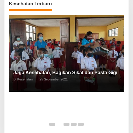
Kesehatan Terbaru
P
a
Jaga Kesehatan, Bagikan Sikat dan Pasta Gigi
A
Di Kesehatan
|
25 September 2021
Di