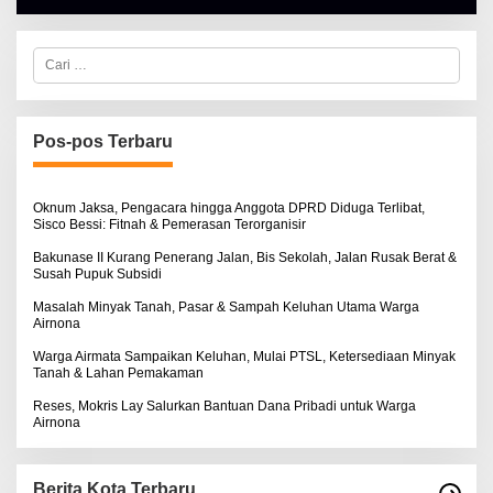
E
H
A
C
L
a
B
r
E
i
R
u
T
n
K
Pos-pos Terbaru
t
I
N
u
O
k
S
:
Oknum Jaksa, Pengacara hingga Anggota DPRD Diduga Terlibat,
E
Sisco Bessi: Fitnah & Pemerasan Terorganisir
Bakunase II Kurang Penerang Jalan, Bis Sekolah, Jalan Rusak Berat &
Susah Pupuk Subsidi
Masalah Minyak Tanah, Pasar & Sampah Keluhan Utama Warga
Airnona
Warga Airmata Sampaikan Keluhan, Mulai PTSL, Ketersediaan Minyak
Tanah & Lahan Pemakaman
Reses, Mokris Lay Salurkan Bantuan Dana Pribadi untuk Warga
Airnona
Berita Kota Terbaru