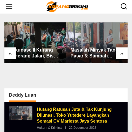
L
e
w
a
t
i
k
e
k
o
n
Bakunase II Kurang
Masalah Minyak Tanah,
t
«
»
e
Penerang Jalan, Bis
Pasar & Sampah
n
Sekolah, Jalan Rusak
Keluhan Utama Warga
Berat & Susah Pupuk
Airnona
Subsidi
Deddy Luan
Hutang Ratusan Juta & Tak Kunjung
Dilunasi, Toko Yutedere Layangkan
Somasi CV Mariesta Jaya Sentosa
Hukum & Kriminal
|
22 Desember 2025
O
L