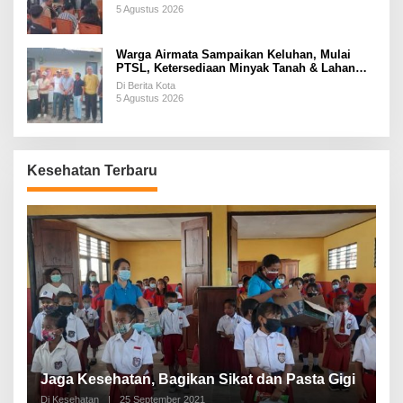
5 Agustus 2026
Warga Airmata Sampaikan Keluhan, Mulai
PTSL, Ketersediaan Minyak Tanah & Lahan
Pemakaman
Di Berita Kota
5 Agustus 2026
Kesehatan Terbaru
P
a
Jaga Kesehatan, Bagikan Sikat dan Pasta Gigi
A
Di Kesehatan
|
25 September 2021
Di