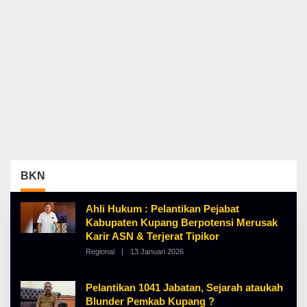
BKN
Ahli Hukum : Pelantikan Pejabat
Kabupaten Kupang Berpotensi Merusak
Karir ASN & Terjerat Tipikor
Regional
|
13 Januari 2026
O
L
E
H
Pelantikan 1041 Jabatan, Sejarah ataukah
A
Blunder Pemkab Kupang ?
L