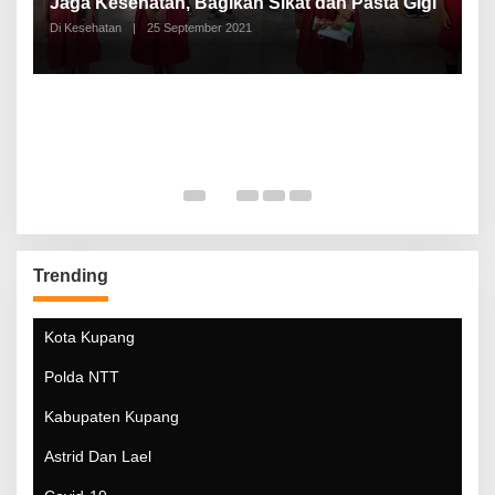
a
Jaga Kesehatan, Bagikan Sikat dan Pasta Gigi
A
Di Kesehatan
|
25 September 2021
Di
Trending
Kota Kupang
Polda NTT
Kabupaten Kupang
Astrid Dan Lael