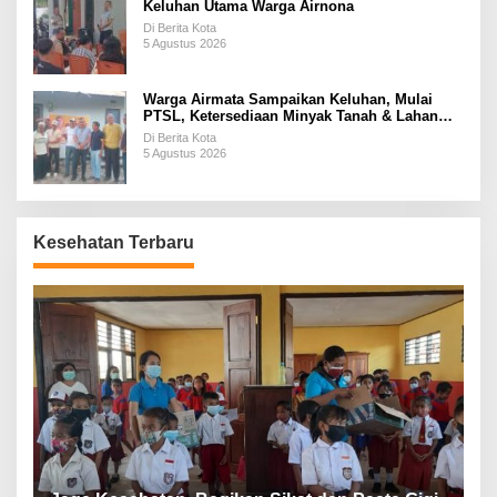
Keluhan Utama Warga Airnona
Di Berita Kota
5 Agustus 2026
Warga Airmata Sampaikan Keluhan, Mulai
PTSL, Ketersediaan Minyak Tanah & Lahan
Pemakaman
Di Berita Kota
5 Agustus 2026
Kesehatan Terbaru
P