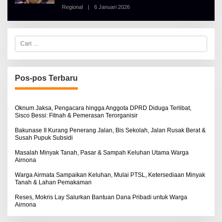
B
Regional
|
6 Januari 2026
O
E
L
R
E
T
H
K
A
I
C
L
N
a
B
O
r
E
S
i
R
E
u
T
n
K
Pos-pos Terbaru
t
I
N
u
O
k
S
:
Oknum Jaksa, Pengacara hingga Anggota DPRD Diduga Terlibat,
E
Sisco Bessi: Fitnah & Pemerasan Terorganisir
Bakunase II Kurang Penerang Jalan, Bis Sekolah, Jalan Rusak Berat &
Susah Pupuk Subsidi
Masalah Minyak Tanah, Pasar & Sampah Keluhan Utama Warga
Airnona
Warga Airmata Sampaikan Keluhan, Mulai PTSL, Ketersediaan Minyak
Tanah & Lahan Pemakaman
Reses, Mokris Lay Salurkan Bantuan Dana Pribadi untuk Warga
Airnona