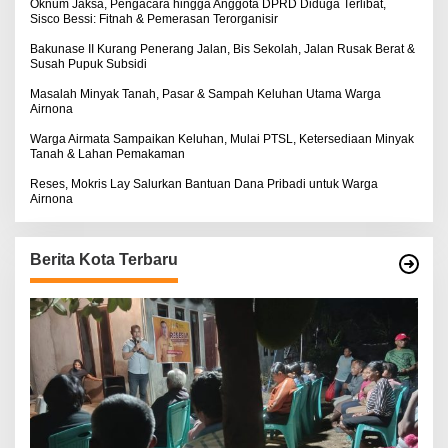
:
Oknum Jaksa, Pengacara hingga Anggota DPRD Diduga Terlibat,
Sisco Bessi: Fitnah & Pemerasan Terorganisir
Bakunase II Kurang Penerang Jalan, Bis Sekolah, Jalan Rusak Berat &
Susah Pupuk Subsidi
Masalah Minyak Tanah, Pasar & Sampah Keluhan Utama Warga
Airnona
Warga Airmata Sampaikan Keluhan, Mulai PTSL, Ketersediaan Minyak
Tanah & Lahan Pemakaman
Reses, Mokris Lay Salurkan Bantuan Dana Pribadi untuk Warga
Airnona
Berita Kota Terbaru