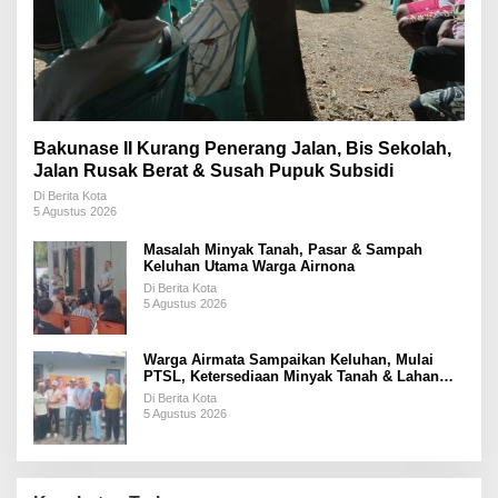
Bakunase II Kurang Penerang Jalan, Bis Sekolah,
Jalan Rusak Berat & Susah Pupuk Subsidi
Di Berita Kota
5 Agustus 2026
Masalah Minyak Tanah, Pasar & Sampah
Keluhan Utama Warga Airnona
Di Berita Kota
5 Agustus 2026
Warga Airmata Sampaikan Keluhan, Mulai
PTSL, Ketersediaan Minyak Tanah & Lahan
Pemakaman
Di Berita Kota
5 Agustus 2026