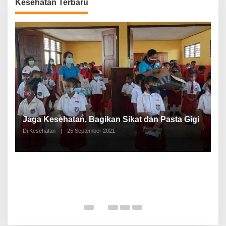
Kesehatan Terbaru
P
a
Jaga Kesehatan, Bagikan Sikat dan Pasta Gigi
A
Di Kesehatan
|
25 September 2021
Di