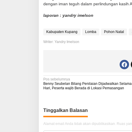
dengan iman teguh dalam perlindungan kasih A
laporan : yandry imelson
Kabupaten Kupang
Lomba
Pohon Natal
Writer: Yandry Imelson
N
Pos sebelumnya
Benny Seubelan Bilang Penilaian Dijadwalkan Selama
a
Hari, Peserta wajib Berada di Lokasi Pemasangan
v
i
Tinggalkan Balasan
g
a
Alamat email Anda tidak akan dipublikasikan.
Ruas yan
s