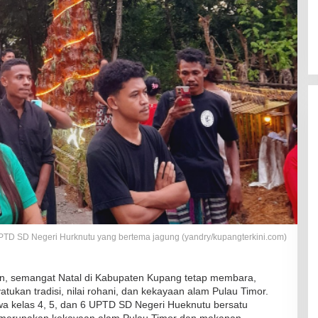
TD SD Negeri Hurknutu yang bertema jagung (yandry/kupangterkini.com)
n, semangat Natal di Kabupaten Kupang tetap membara,
ukan tradisi, nilai rohani, dan kekayaan alam Pulau Timor.
iswa kelas 4, 5, dan 6 UPTD SD Negeri Hueknutu bersatu
 merupakan kekayaan alam Pulau Timor dan makanan