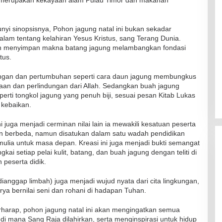
unyi sinopsisnya, Pohon jagung natal ini bukan sekadar
lam tentang kelahiran Yesus Kristus, sang Terang Dunia.
on menyimpan makna batang jagung melambangkan fondasi
tus.
dungan dan pertumbuhan seperti cara daun jagung membungkus
raan dan perlindungan dari Allah. Sedangkan buah jagung
erti tongkol jagung yang penuh biji, sesuai pesan Kitab Lukas
 kebaikan.
i juga menjadi cerminan nilai lain ia mewakili kesatuan peserta
pan berbeda, namun disatukan dalam satu wadah pendidikan
ia untuk masa depan. Kreasi ini juga menjadi bukti semangat
ai setiap pelai kulit, batang, dan buah jagung dengan teliti di
 peserta didik.
anggap limbah) juga menjadi wujud nyata dari cita lingkungan,
ya bernilai seni dan rohani di hadapan Tuhan.
erharap, pohon jagung natal ini akan mengingatkan semua
RSUD Naibonat Musnahkan Obat
 mana Sang Raja dilahirkan, serta menginspirasi untuk hidup