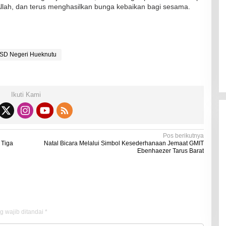
Kadaluarsa
llah, dan terus menghasilkan bunga kebaikan bagi sesama.
Di Kesehatan
|
19 Desember 2021
SD Negeri Hueknutu
Ikuti Kami
Pos berikutnya
 Tiga
Natal Bicara Melalui Simbol Kesederhanaan Jemaat GMIT
Ebenhaezer Tarus Barat
g wajib ditandai
*