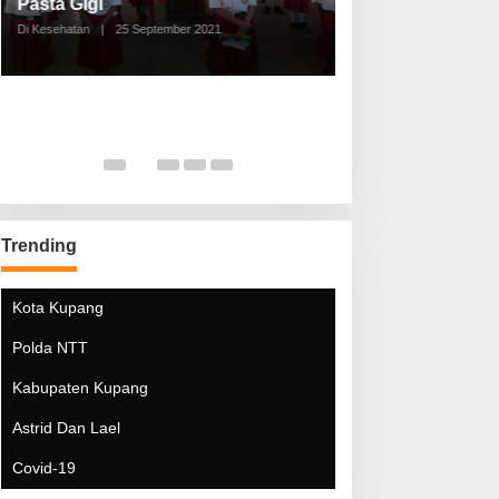
Pasta Gigi
Lebaran Lebih 
Di Kesehatan
|
25 September 2021
Di Kesehatan
|
5 Mei 20
Trending
Kota Kupang
Polda NTT
Kabupaten Kupang
Astrid Dan Lael
Covid-19