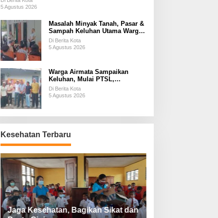
Di Berita Kota
5 Agustus 2026
Masalah Minyak Tanah, Pasar &
Sampah Keluhan Utama Warga
Airnona
Di Berita Kota
5 Agustus 2026
Warga Airmata Sampaikan
Keluhan, Mulai PTSL,
Ketersediaan Minyak Tanah &
Di Berita Kota
Lahan Pemakaman
5 Agustus 2026
Kesehatan Terbaru
Jaga Kesehatan, Bagikan Sikat dan
Perketat Protoko