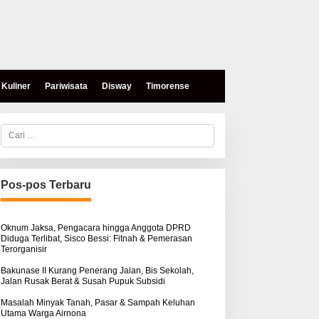
Kuliner
Pariwisata
Disway
Timorense
C
a
r
i
u
n
Pos-pos Terbaru
t
u
k
:
Oknum Jaksa, Pengacara hingga Anggota DPRD
Diduga Terlibat, Sisco Bessi: Fitnah & Pemerasan
Terorganisir
Bakunase II Kurang Penerang Jalan, Bis Sekolah,
Jalan Rusak Berat & Susah Pupuk Subsidi
Masalah Minyak Tanah, Pasar & Sampah Keluhan
Utama Warga Airnona