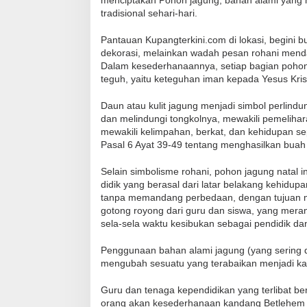
tradisional sehari-hari.
Pantauan Kupangterkini.com di lokasi, begini b
dekorasi, melainkan wadah pesan rohani menda
Dalam kesederhanaannya, setiap bagian poh
teguh, yaitu keteguhan iman kepada Yesus Kris
Daun atau kulit jagung menjadi simbol perlin
dan melindungi tongkolnya, mewakili pemeliha
mewakili kelimpahan, berkat, dan kehidupan sep
Pasal 6 Ayat 39-49 tentang menghasilkan buah
Selain simbolisme rohani, pohon jagung natal in
didik yang berasal dari latar belakang kehidu
tanpa memandang perbedaan, dengan tujuan mul
gotong royong dari guru dan siswa, yang merangk
sela-sela waktu kesibukan sebagai pendidik dan
Penggunaan bahan alami jagung (yang sering di
mengubah sesuatu yang terabaikan menjadi kar
Guru dan tenaga kependidikan yang terlibat b
orang akan kesederhanaan kandang Betlehem di