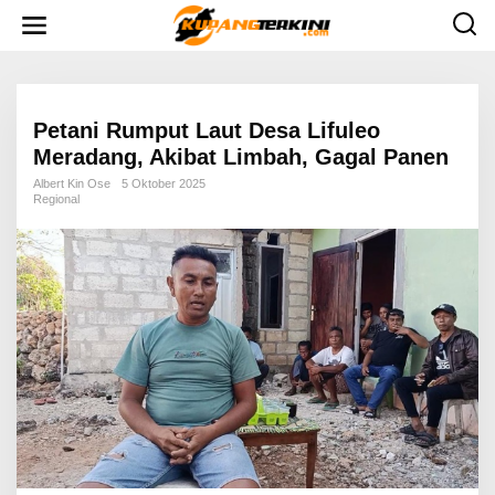
L
e
w
a
t
i
k
e
Petani Rumput Laut Desa Lifuleo
k
Meradang, Akibat Limbah, Gagal Panen
o
n
Albert Kin Ose
5 Oktober 2025
t
Regional
e
n