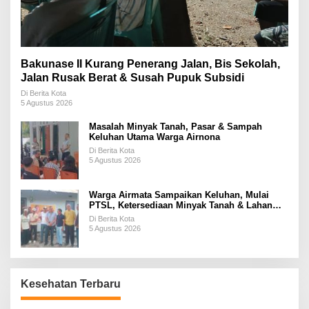
Bakunase II Kurang Penerang Jalan, Bis Sekolah,
Jalan Rusak Berat & Susah Pupuk Subsidi
Di Berita Kota
5 Agustus 2026
Masalah Minyak Tanah, Pasar & Sampah
Keluhan Utama Warga Airnona
Di Berita Kota
5 Agustus 2026
Warga Airmata Sampaikan Keluhan, Mulai
PTSL, Ketersediaan Minyak Tanah & Lahan
Pemakaman
Di Berita Kota
5 Agustus 2026
Kesehatan Terbaru