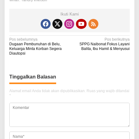
Writer: Yandry Imelson
Ikuti Kami
N
Pos sebelumnya
Pos berikutnya
Dugaan Pembunuhan di Belu,
SPPG Naibonat Fokus Layani
a
Keluarga Minta Korban Segera
Balita, Ibu Hamil & Menyusui
Diautopsi
v
i
g
Tinggalkan Balasan
a
Alamat email Anda tidak akan dipublikasikan.
Ruas yang wajib ditandai
s
*
i
p
o
s