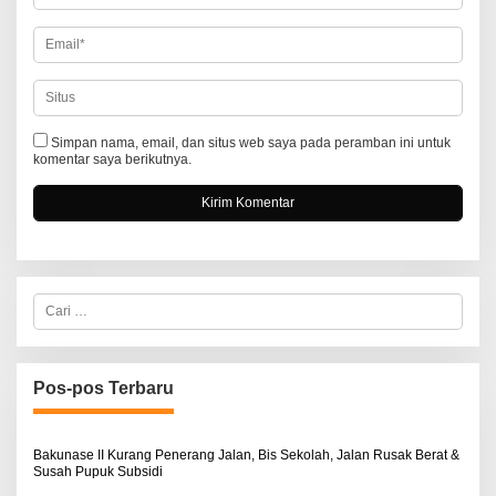
Simpan nama, email, dan situs web saya pada peramban ini untuk
komentar saya berikutnya.
C
a
r
i
u
n
Pos-pos Terbaru
t
u
k
:
Bakunase II Kurang Penerang Jalan, Bis Sekolah, Jalan Rusak Berat &
Susah Pupuk Subsidi