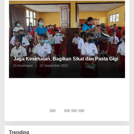
P
a
Jaga Kesehatan, Bagikan Sikat dan Pasta Gigi
A
Di Kesehatan
|
25 September 2021
Di
Trending