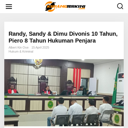
L
e
w
a
t
i
k
e
Randy, Sandy & Dimu Divonis 10 Tahun,
k
Piero 8 Tahun Hukuman Penjara
o
n
Albert Kin Ose
15 April 2025
t
Hukum & Kriminal
e
n