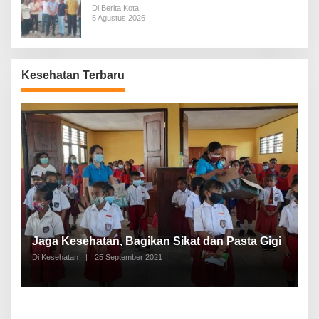
Pemakaman
Di Berita Kota
5 Agustus 2026
Kesehatan Terbaru
P
a
Jaga Kesehatan, Bagikan Sikat dan Pasta Gigi
A
Di Kesehatan
|
25 September 2021
Di