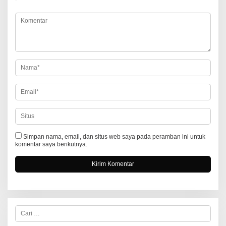
*
i
p
o
s
Simpan nama, email, dan situs web saya pada peramban ini untuk
komentar saya berikutnya.
C
a
r