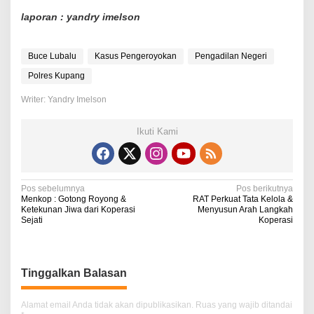
laporan : yandry imelson
Buce Lubalu
Kasus Pengeroyokan
Pengadilan Negeri
Polres Kupang
Writer: Yandry Imelson
Ikuti Kami
N
Pos sebelumnya
Pos berikutnya
Menkop : Gotong Royong &
RAT Perkuat Tata Kelola &
a
Ketekunan Jiwa dari Koperasi
Menyusun Arah Langkah
Sejati
Koperasi
v
i
g
Tinggalkan Balasan
a
Alamat email Anda tidak akan dipublikasikan.
Ruas yang wajib ditandai
s