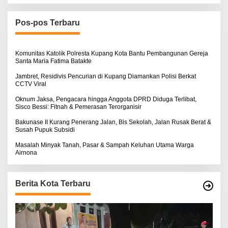
i
u
n
Pos-pos Terbaru
t
u
k
:
Komunitas Katolik Polresta Kupang Kota Bantu Pembangunan Gereja
Santa Maria Fatima Batakte
Jambret, Residivis Pencurian di Kupang Diamankan Polisi Berkat
CCTV Viral
Oknum Jaksa, Pengacara hingga Anggota DPRD Diduga Terlibat,
Sisco Bessi: Fitnah & Pemerasan Terorganisir
Bakunase II Kurang Penerang Jalan, Bis Sekolah, Jalan Rusak Berat &
Susah Pupuk Subsidi
Masalah Minyak Tanah, Pasar & Sampah Keluhan Utama Warga
Airnona
Berita Kota Terbaru