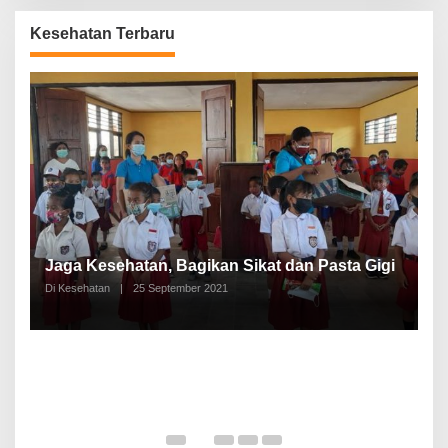
Kesehatan Terbaru
P
a
Jaga Kesehatan, Bagikan Sikat dan Pasta Gigi
A
Di Kesehatan
|
25 September 2021
Di