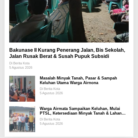
Bakunase II Kurang Penerang Jalan, Bis Sekolah,
Jalan Rusak Berat & Susah Pupuk Subsidi
Di Berita Kota
5 Agustus 2026
Masalah Minyak Tanah, Pasar & Sampah
Keluhan Utama Warga Airnona
Di Berita Kota
5 Agustus 2026
Warga Airmata Sampaikan Keluhan, Mulai
PTSL, Ketersediaan Minyak Tanah & Lahan
Pemakaman
Di Berita Kota
5 Agustus 2026