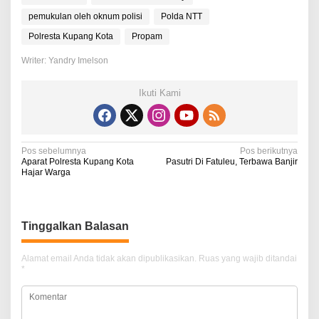
pemukulan oleh oknum polisi
Polda NTT
Polresta Kupang Kota
Propam
Writer: Yandry Imelson
Ikuti Kami
N
Pos sebelumnya
Pos berikutnya
Aparat Polresta Kupang Kota
Pasutri Di Fatuleu, Terbawa Banjir
a
Hajar Warga
v
i
Tinggalkan Balasan
g
a
Alamat email Anda tidak akan dipublikasikan.
Ruas yang wajib ditandai
*
s
i
p