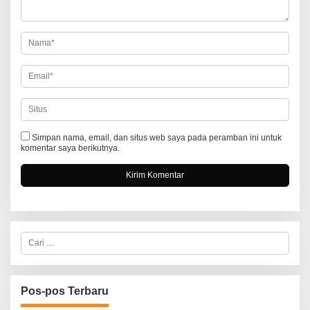
o
s
Simpan nama, email, dan situs web saya pada peramban ini untuk
komentar saya berikutnya.
C
a
r
i
u
n
Pos-pos Terbaru
t
u