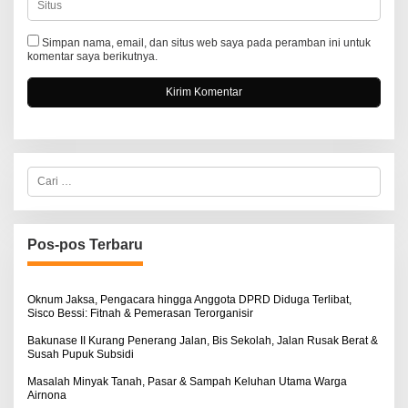
Simpan nama, email, dan situs web saya pada peramban ini untuk
komentar saya berikutnya.
C
a
r
i
u
n
Pos-pos Terbaru
t
u
k
:
Oknum Jaksa, Pengacara hingga Anggota DPRD Diduga Terlibat,
Sisco Bessi: Fitnah & Pemerasan Terorganisir
Bakunase II Kurang Penerang Jalan, Bis Sekolah, Jalan Rusak Berat &
Susah Pupuk Subsidi
Masalah Minyak Tanah, Pasar & Sampah Keluhan Utama Warga
Airnona