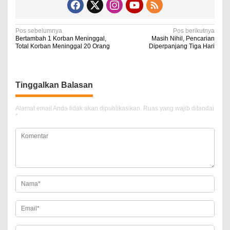
N
Pos sebelumnya
Pos berikutnya
Bertambah 1 Korban Meninggal,
Masih Nihil, Pencarian
a
Total Korban Meninggal 20 Orang
Diperpanjang Tiga Hari
v
i
Tinggalkan Balasan
g
a
Alamat email Anda tidak akan dipublikasikan.
Ruas yang wajib ditandai
*
s
i
p
o
s