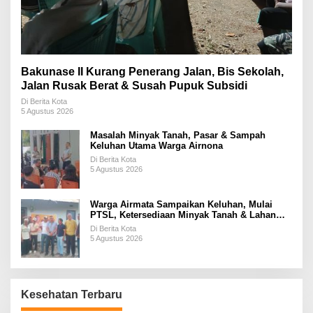
Bakunase II Kurang Penerang Jalan, Bis Sekolah,
Jalan Rusak Berat & Susah Pupuk Subsidi
Di Berita Kota
5 Agustus 2026
Masalah Minyak Tanah, Pasar & Sampah
Keluhan Utama Warga Airnona
Di Berita Kota
5 Agustus 2026
Warga Airmata Sampaikan Keluhan, Mulai
PTSL, Ketersediaan Minyak Tanah & Lahan
Pemakaman
Di Berita Kota
5 Agustus 2026
Kesehatan Terbaru