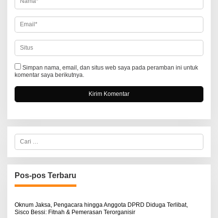
Simpan nama, email, dan situs web saya pada peramban ini untuk
komentar saya berikutnya.
C
a
r
i
u
n
Pos-pos Terbaru
t
u
k
:
Oknum Jaksa, Pengacara hingga Anggota DPRD Diduga Terlibat,
Sisco Bessi: Fitnah & Pemerasan Terorganisir