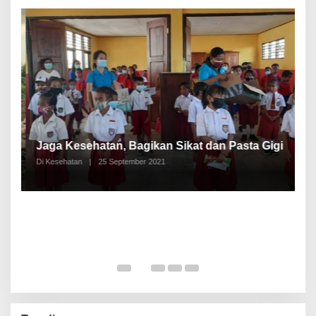
P
a
Jaga Kesehatan, Bagikan Sikat dan Pasta Gigi
A
Di Kesehatan
|
25 September 2021
Di