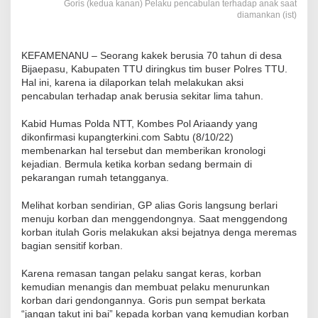
Goris (kedua kanan) Pelaku pencabulan terhadap anak saat
diamankan (ist)
KEFAMENANU – Seorang kakek berusia 70 tahun di desa
Bijaepasu, Kabupaten TTU diringkus tim buser Polres TTU.
Hal ini, karena ia dilaporkan telah melakukan aksi
pencabulan terhadap anak berusia sekitar lima tahun.
Kabid Humas Polda NTT, Kombes Pol Ariaandy yang
dikonfirmasi kupangterkini.com Sabtu (8/10/22)
membenarkan hal tersebut dan memberikan kronologi
kejadian. Bermula ketika korban sedang bermain di
pekarangan rumah tetangganya.
Melihat korban sendirian, GP alias Goris langsung berlari
menuju korban dan menggendongnya. Saat menggendong
korban itulah Goris melakukan aksi bejatnya denga meremas
bagian sensitif korban.
Karena remasan tangan pelaku sangat keras, korban
kemudian menangis dan membuat pelaku menurunkan
korban dari gendongannya. Goris pun sempat berkata
“jangan takut ini bai” kepada korban yang kemudian korban