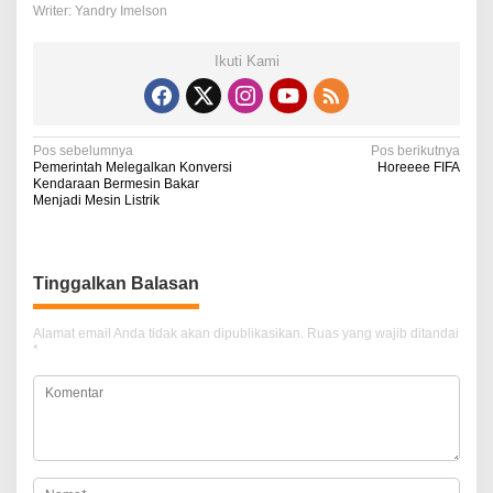
Writer: Yandry Imelson
Ikuti Kami
N
Pos sebelumnya
Pos berikutnya
Pemerintah Melegalkan Konversi
Horeeee FIFA
a
Kendaraan Bermesin Bakar
Menjadi Mesin Listrik
v
i
g
Tinggalkan Balasan
a
Alamat email Anda tidak akan dipublikasikan.
Ruas yang wajib ditandai
s
*
i
p
o
s