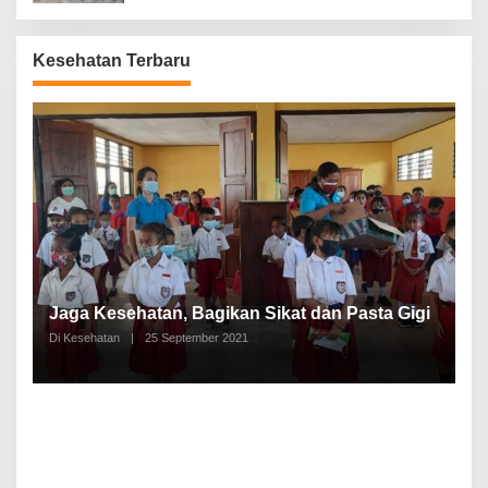
Kesehatan Terbaru
P
a
Jaga Kesehatan, Bagikan Sikat dan Pasta Gigi
A
Di Kesehatan
|
25 September 2021
Di