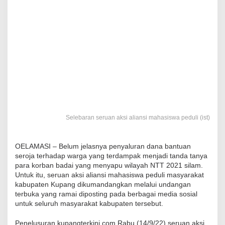
Selebaran seruan aksi aliansi mahasiswa peduli (ist)
OELAMASI – Belum jelasnya penyaluran dana bantuan
seroja terhadap warga yang terdampak menjadi tanda tanya
para korban badai yang menyapu wilayah NTT 2021 silam.
Untuk itu, seruan aksi aliansi mahasiswa peduli masyarakat
kabupaten Kupang dikumandangkan melalui undangan
terbuka yang ramai diposting pada berbagai media sosial
untuk seluruh masyarakat kabupaten tersebut.
Penelusuran kupangterkini.com Rabu (14/9/22) seruan aksi