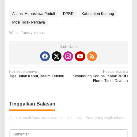
Aliansi Mahasiswa Peduli
DPRD
Kabupaten Kupang
Mosi Tidak Percaya
Writer: Yandry Imelson
Ikuti Kami
N
Pos sebelumnya
Pos berikutnya
Tiga Bulan Kabur, Belum Ketemu
Kesandung Korupsi, Kalak BPBD
a
Flores Timur Ditahan
v
i
Tinggalkan Balasan
g
a
Alamat email Anda tidak akan dipublikasikan.
Ruas yang wajib ditandai
*
s
i