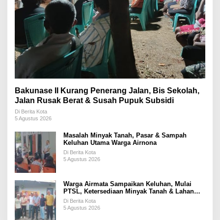
Bakunase II Kurang Penerang Jalan, Bis Sekolah,
Jalan Rusak Berat & Susah Pupuk Subsidi
Di Berita Kota
5 Agustus 2026
Masalah Minyak Tanah, Pasar & Sampah
Keluhan Utama Warga Airnona
Di Berita Kota
5 Agustus 2026
Warga Airmata Sampaikan Keluhan, Mulai
PTSL, Ketersediaan Minyak Tanah & Lahan
Pemakaman
Di Berita Kota
5 Agustus 2026