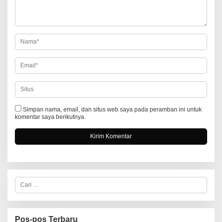
p
o
s
Simpan nama, email, dan situs web saya pada peramban ini untuk
komentar saya berikutnya.
C
a
r
i
u
n
Pos-pos Terbaru