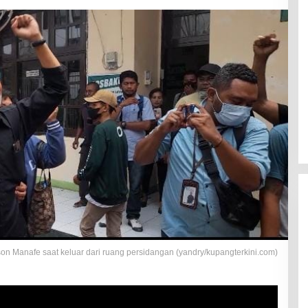
n Manafe saat keluar dari ruang persidangan (yandry/kupangterkini.com)