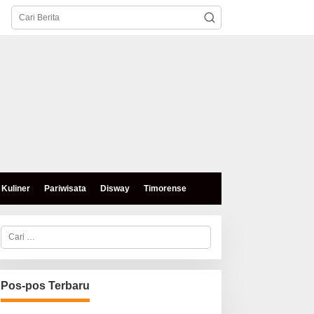
Kuliner
Pariwisata
Disway
Timorense
C
a
r
i
u
n
Pos-pos Terbaru
t
u