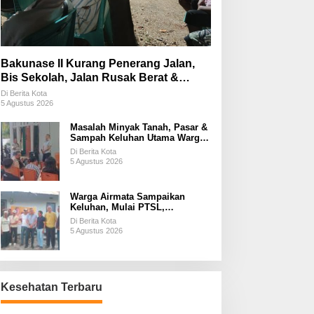
Bakunase II Kurang Penerang Jalan,
Bis Sekolah, Jalan Rusak Berat &
Susah Pupuk Subsidi
Di Berita Kota
5 Agustus 2026
Masalah Minyak Tanah, Pasar &
Sampah Keluhan Utama Warga
Airnona
Di Berita Kota
5 Agustus 2026
Warga Airmata Sampaikan
Keluhan, Mulai PTSL,
Ketersediaan Minyak Tanah &
Di Berita Kota
Lahan Pemakaman
5 Agustus 2026
Kesehatan Terbaru