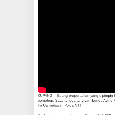
KUPANG – Sidang praperadilan yang dipimpi
pemohon. Saat itu juga tangisan ibunda Astri
Ira Ua melawan Polda NTT.