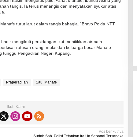
etelah hakim mengetuk palu, Asnat Manafe, ibunda Astrid yang
ahan tangis. Ia terus menangis dan menyatakan syukur atas
Ua.
 Manafe turut larut dalam tangis bahagia. “Bravo Polda NTT.
.
RSUD Naibonat Musnahkan Obat
Kadaluarsa
hadir mengikuti persidangan ikut menitikkan airmata.
erkisar ratusan orang, mulai dari keluarga besar Manafe
Di Kesehatan
|
19 Desember 2021
ng tunggu Pengadilan Negeri Kupang.
Praperadilan
Saul Manafe
Ikuti Kami
Pos berikutnya
Sudah Sah, Polisi Tetapkan Ira Ua Sebagai Tersangka