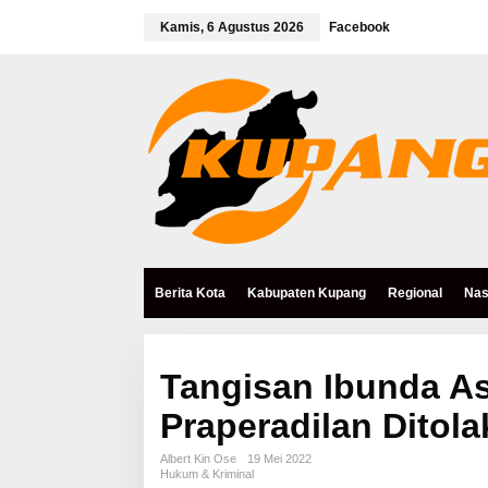
L
e
Kamis, 6 Agustus 2026
Facebook
w
a
t
i
k
e
k
o
n
t
e
n
Berita Kota
Kabupaten Kupang
Regional
Nas
Tangisan Ibunda As
Praperadilan Ditola
Albert Kin Ose
19 Mei 2022
Hukum & Kriminal