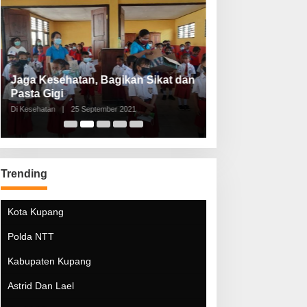
Jaga Kesehatan, Bagikan Sikat dan
Perketat Protoko
Pasta Gigi
Lebaran Lebih 
Di Kesehatan
|
25 September 2021
Di Kesehatan
|
5 Mei 20
Trending
Kota Kupang
Polda NTT
Kabupaten Kupang
Astrid Dan Lael