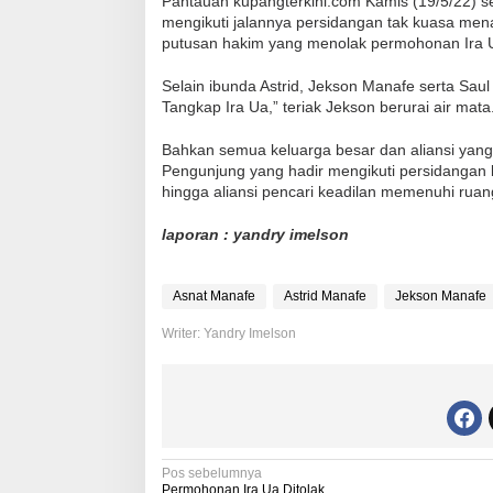
Pantauan kupangterkini.com Kamis (19/5/22) s
mengikuti jalannya persidangan tak kuasa men
putusan hakim yang menolak permohonan Ira 
Selain ibunda Astrid, Jekson Manafe serta Saul
Tangkap Ira Ua,” teriak Jekson berurai air mata
Bahkan semua keluarga besar dan aliansi yang 
Pengunjung yang hadir mengikuti persidangan b
hingga aliansi pencari keadilan memenuhi rua
laporan : yandry imelson
Asnat Manafe
Astrid Manafe
Jekson Manafe
Writer: Yandry Imelson
N
Pos sebelumnya
Permohonan Ira Ua Ditolak