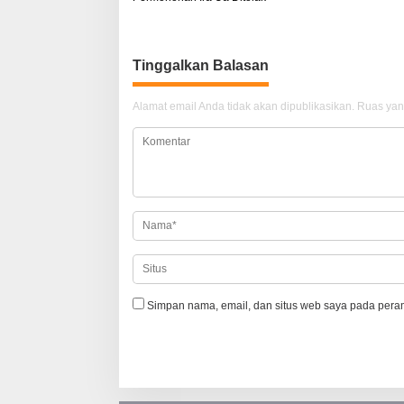
a
v
i
Tinggalkan Balasan
g
Alamat email Anda tidak akan dipublikasikan.
Ruas yan
a
s
i
p
o
s
Simpan nama, email, dan situs web saya pada peram