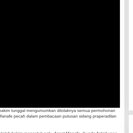
n hakim tunggal mengumumkan ditolaknya semua permohonan
d Manafe pecah dalam pembacaan putusan sidang praperadilan