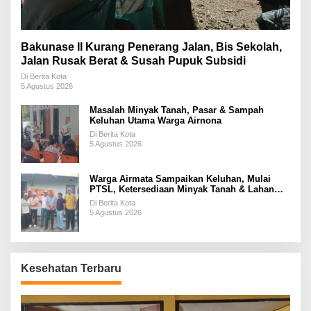
Bakunase II Kurang Penerang Jalan, Bis Sekolah,
Jalan Rusak Berat & Susah Pupuk Subsidi
Di Berita Kota
5 Agustus 2026
Masalah Minyak Tanah, Pasar & Sampah
Keluhan Utama Warga Airnona
Di Berita Kota
5 Agustus 2026
Warga Airmata Sampaikan Keluhan, Mulai
PTSL, Ketersediaan Minyak Tanah & Lahan
Pemakaman
Di Berita Kota
5 Agustus 2026
Kesehatan Terbaru