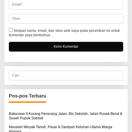
Simpan nama, email, dan situs web saya pada peramban ini untuk
komentar saya berikutnya.
C
a
r
i
u
n
Pos-pos Terbaru
t
u
k
:
Bakunase II Kurang Penerang Jalan, Bis Sekolah, Jalan Rusak Berat &
Susah Pupuk Subsidi
Masalah Minyak Tanah, Pasar & Sampah Keluhan Utama Warga
Airnona