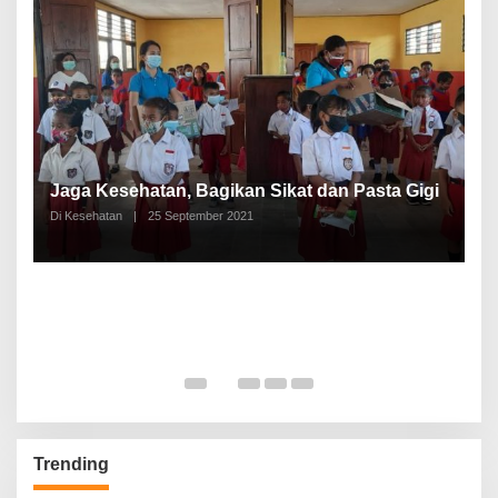
P
a
Jaga Kesehatan, Bagikan Sikat dan Pasta Gigi
A
Di Kesehatan
|
25 September 2021
Di
Trending