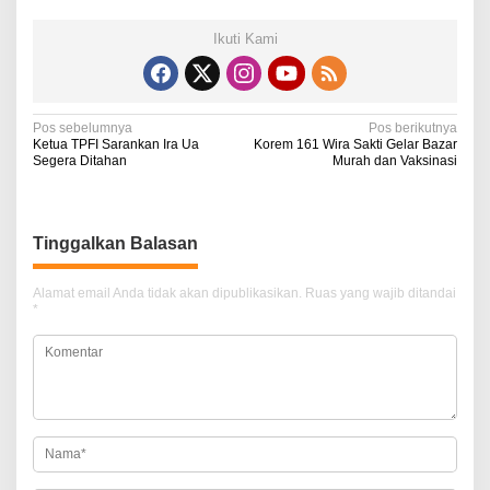
Ikuti Kami
N
Pos sebelumnya
Pos berikutnya
Ketua TPFI Sarankan Ira Ua
Korem 161 Wira Sakti Gelar Bazar
a
Segera Ditahan
Murah dan Vaksinasi
v
i
Tinggalkan Balasan
g
a
Alamat email Anda tidak akan dipublikasikan.
Ruas yang wajib ditandai
*
s
i
p
o
s