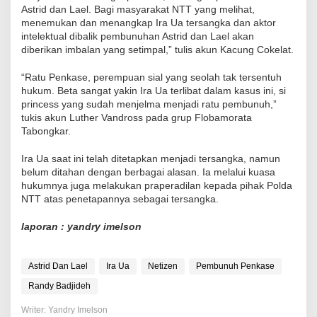
Astrid dan Lael. Bagi masyarakat NTT yang melihat,
menemukan dan menangkap Ira Ua tersangka dan aktor
intelektual dibalik pembunuhan Astrid dan Lael akan
diberikan imbalan yang setimpal,” tulis akun Kacung Cokelat.
“Ratu Penkase, perempuan sial yang seolah tak tersentuh
hukum. Beta sangat yakin Ira Ua terlibat dalam kasus ini, si
princess yang sudah menjelma menjadi ratu pembunuh,”
tukis akun Luther Vandross pada grup Flobamorata
Tabongkar.
Ira Ua saat ini telah ditetapkan menjadi tersangka, namun
belum ditahan dengan berbagai alasan. Ia melalui kuasa
hukumnya juga melakukan praperadilan kepada pihak Polda
NTT atas penetapannya sebagai tersangka.
laporan : yandry imelson
Astrid Dan Lael
Ira Ua
Netizen
Pembunuh Penkase
Randy Badjideh
Writer: Yandry Imelson