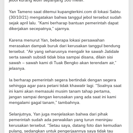
jebol kurang lebih sepanjang 300 meter.
Yan Tameno saat ditemui kupangterkini.com di lokasi Sabtu
(30/10/21) mengatakan bahwa tanggul jebol tersebut sudah
sejak april lalu. “Kami berharap bantuan pemerintah dapat
dikerjakan secepatnya,” ujarnya.
Karena menurut Yan, beberapa lokasi persawahan
merasakan dampak buruk dari kerusakan tanggul bendung
tersebut. “Air yang seharusnya mengalir ke sawah Jatidale
serta sawah subsidi tidak bisa sampai disana, dilain sisi
sawah – sawah kami di Tuak Bengko akan terendam air,”
jelasnya.
Ia berharap pemerintah segera bertindak dengan segera
sehingga agar para petani tidak khawatir lagi. “Soalnya saat
ini kami akan memasuki musim tanam tahap pertama,
jangan sampai dengan kerusakan yang ada saat ini kami
mengalami gagal tanam,” tambahnya.
Selanjutnya, Yan juga menjelaskan bahwa dari pihak
pemerintah sudah ada perwakilan yang turun meninjau
kerusakan tersebut. “Setau saya, datang foto dan kemudian
pulang, sedangkan untuk pengerjaannya saya tidak tau