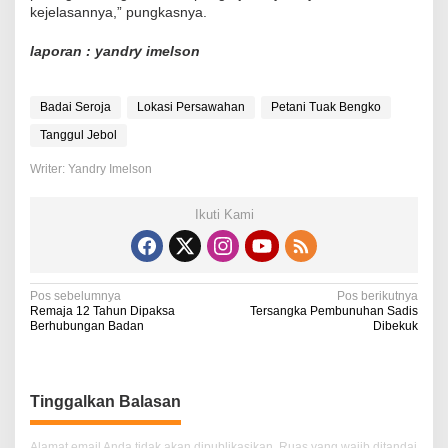
kejelasannya,” pungkasnya.
laporan : yandry imelson
Badai Seroja
Lokasi Persawahan
Petani Tuak Bengko
Tanggul Jebol
Writer: Yandry Imelson
Ikuti Kami
N
Pos sebelumnya
Pos berikutnya
Remaja 12 Tahun Dipaksa
Tersangka Pembunuhan Sadis
a
Berhubungan Badan
Dibekuk
v
i
Tinggalkan Balasan
g
a
Alamat email Anda tidak akan dipublikasikan.
Ruas yang wajib ditandai