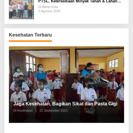
PTSL, Ketersediaan Minyak Tanah & Lahan
Pemakaman
Di Berita Kota
5 Agustus 2026
Kesehatan Terbaru
P
a
Jaga Kesehatan, Bagikan Sikat dan Pasta Gigi
A
Di Kesehatan
|
25 September 2021
Di