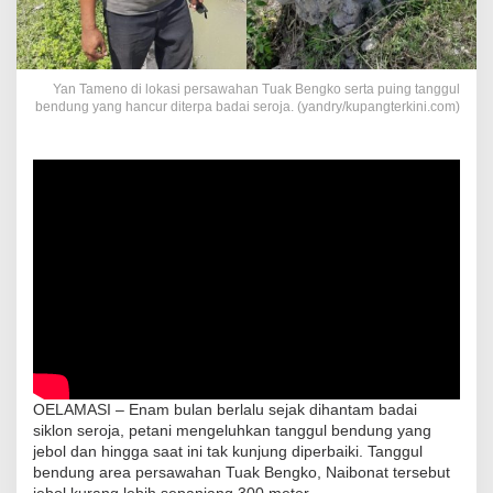
Yan Tameno di lokasi persawahan Tuak Bengko serta puing tanggul
bendung yang hancur diterpa badai seroja. (yandry/kupangterkini.com)
OELAMASI – Enam bulan berlalu sejak dihantam badai
siklon seroja, petani mengeluhkan tanggul bendung yang
jebol dan hingga saat ini tak kunjung diperbaiki. Tanggul
bendung area persawahan Tuak Bengko, Naibonat tersebut