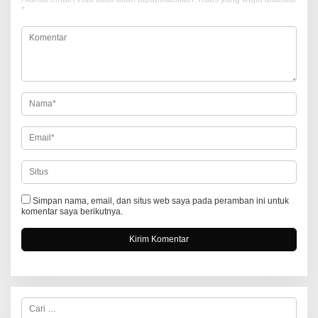
*
s
i
p
o
s
Simpan nama, email, dan situs web saya pada peramban ini untuk
komentar saya berikutnya.
C
a