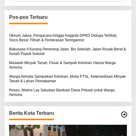
r
i
u
n
Pos-pos Terbaru
t
u
k
:
Oknum Jaksa, Pengacara hingga Anggota DPRD Diduga Terlibat,
Sisco Bessi: Fitnah & Pemerasan Terorganisir
Bakunase II Kurang Penerang Jalan, Bis Sekolah, Jalan Rusak Berat &
Susah Pupuk Subsidi
Masalah Minyak Tanah, Pasar & Sampah Keluhan Utama Warga
Airnona
Warga Airmata Sampaikan Keluhan, Mulai PTSL, Ketersediaan Minyak
Tanah & Lahan Pemakaman
Reses, Mokris Lay Salurkan Bantuan Dana Pribadi untuk Warga
Airnona
Berita Kota Terbaru