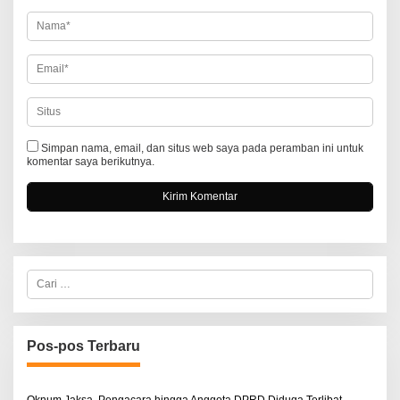
s
Simpan nama, email, dan situs web saya pada peramban ini untuk
komentar saya berikutnya.
C
a
r
i
u
n
Pos-pos Terbaru
t
u
k
: