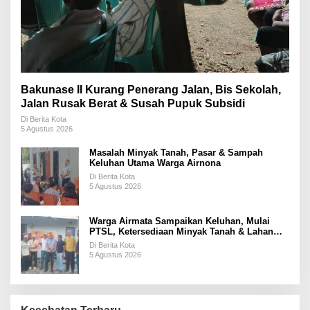
Bakunase II Kurang Penerang Jalan, Bis Sekolah,
Jalan Rusak Berat & Susah Pupuk Subsidi
Di Berita Kota
5 Agustus 2026
Masalah Minyak Tanah, Pasar & Sampah
Keluhan Utama Warga Airnona
Di Berita Kota
5 Agustus 2026
Warga Airmata Sampaikan Keluhan, Mulai
PTSL, Ketersediaan Minyak Tanah & Lahan
Pemakaman
Di Berita Kota
5 Agustus 2026