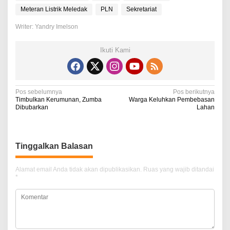
Meteran Listrik Meledak
PLN
Sekretariat
Writer: Yandry Imelson
Ikuti Kami
N
Pos sebelumnya
Pos berikutnya
Timbulkan Kerumunan, Zumba
Warga Keluhkan Pembebasan
a
Dibubarkan
Lahan
v
i
Tinggalkan Balasan
g
a
Alamat email Anda tidak akan dipublikasikan.
Ruas yang wajib ditandai
*
s
i
p
o