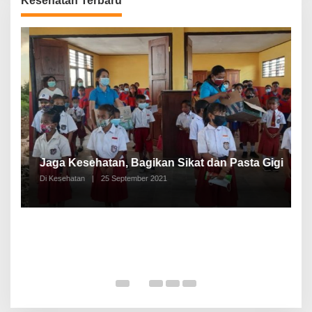
Kesehatan Terbaru
P
a
Jaga Kesehatan, Bagikan Sikat dan Pasta Gigi
A
Di Kesehatan
|
25 September 2021
Di