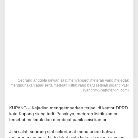
Seorang anggota dewan saat menyemprot meteran yang meledak
menggunakan apar serta meteran listrik yang baru setelah diganti PLN
(yandry/kupangterkini.com)
KUPANG – Kejadian menggemparkan terjadi di kantor DPRD
kota Kupang siang tadi. Pasalnya, meteran listrik kantor
tersebut meleduk dan membuat panik seisi kantor.
Jimi salah seorang staf sekretariat menuturkan bahwa
meteran yang berada di dekat pintu keluar bagian samping