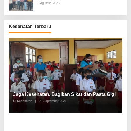
5 Agustus 2026
Kesehatan Terbaru
P
a
Jaga Kesehatan, Bagikan Sikat dan Pasta Gigi
A
Di Kesehatan
|
25 September 2021
Di