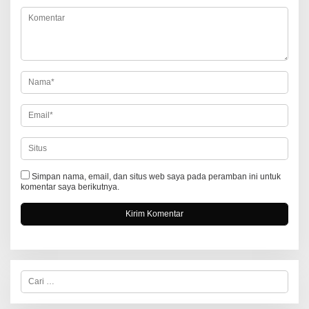
i
p
o
s
Simpan nama, email, dan situs web saya pada peramban ini untuk
komentar saya berikutnya.
C
a
r
i