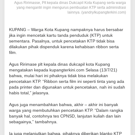
Agus Ririmasse, Plt kepala dinas Dukcapil Kota Kupang serta warga
yang mengantri ingin mengurus pembuatan KTP serta administrasi
lainnya. (yandry/kupangterkini.com)
KUPANG – Warga Kota Kupang nampaknya harus bersabar
jika ingin mencetak kartu tanda penduduk (KTP) untuk
sementara. Pasalnya, untuk pencetakan KTP tidak bisa
dilakukan pihak dispenduk karena kehabisan ribbon serta
film.
Agus Ririmase plt kepala dinas dukcapil kota Kupang
mengatakan kepada kupangterkini.com Selasa (13/7/21)
bahwa, mulai hari ini pihaknya tidak bisa melakukan
pencetakan KTP. “Ribbon serta film ini seperti tinta yang ada
pada printer dan digunakan untuk pencetakan, nah ini sudah
habis total,” jelasnya.
Agus juga menambahkan bahwa, akhir – akhir ini banyak
warga yang membutuhkan pencetakan KTP. “Dalam rangka
banyak hal, contohnya tes CPNSD, lanjutan kuliah dan lain
sebagainya,” tambahnya.
Ia juga melanjutkan bahwa, pihaknya diberikan blanko KTP