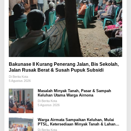
Bakunase II Kurang Penerang Jalan, Bis Sekolah,
Jalan Rusak Berat & Susah Pupuk Subsidi
Di Berita Kota
5 Agustus 2026
Masalah Minyak Tanah, Pasar & Sampah
Keluhan Utama Warga Airnona
Di Berita Kota
5 Agustus 2026
Warga Airmata Sampaikan Keluhan, Mulai
PTSL, Ketersediaan Minyak Tanah & Lahan
Pemakaman
Di Berita Kota