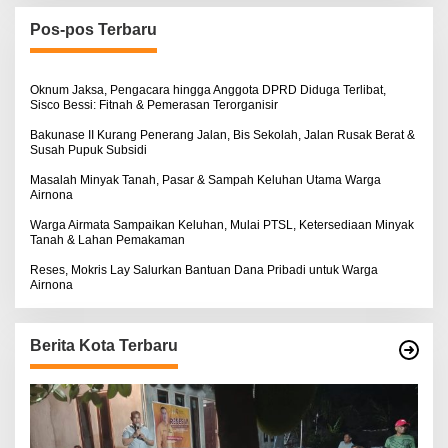
u
n
Pos-pos Terbaru
t
u
k
:
Oknum Jaksa, Pengacara hingga Anggota DPRD Diduga Terlibat,
Sisco Bessi: Fitnah & Pemerasan Terorganisir
Bakunase II Kurang Penerang Jalan, Bis Sekolah, Jalan Rusak Berat &
Susah Pupuk Subsidi
Masalah Minyak Tanah, Pasar & Sampah Keluhan Utama Warga
Airnona
Warga Airmata Sampaikan Keluhan, Mulai PTSL, Ketersediaan Minyak
Tanah & Lahan Pemakaman
Reses, Mokris Lay Salurkan Bantuan Dana Pribadi untuk Warga
Airnona
Berita Kota Terbaru