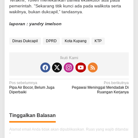
Terakhir, Yuven menekankan bahwa eksekutor ada pada
pemerintah. “Sekarang titik kunci ada pada walikota serta
wakilnya, bukan dukcapil,” tandasnya.
laporan : yandry imelson
Dinas Dukcapil
DPRD
Kota Kupang
KTP
Ikuti Kami
N
Pos sebelumnya
Pos berikutnya
Pipa Air Bocor, Belum Juga
Pegawai Meninggal Mendadak Di
a
Diperbaiki
Ruangan Kerjanya
v
i
Tinggalkan Balasan
g
a
Alamat email Anda tidak akan dipublikasikan.
Ruas yang wajib ditandai
*
s