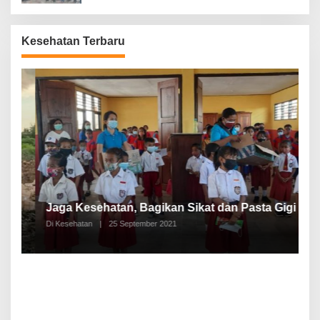
Kesehatan Terbaru
P
a
Jaga Kesehatan, Bagikan Sikat dan Pasta Gigi
A
Di Kesehatan
|
25 September 2021
Di