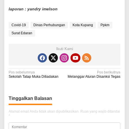
laporan : yandry imelson
Covid-19
Dinas Perhubungan
Kota Kupang
Ppkm
Surat Edaran
Ikuti Kami
N
Pos sebelumnya
Pos berikutnya
Sekolah Tatap Muka Ditiadakan
Melanggar Aturan Disanksi Tegas
a
v
i
Tinggalkan Balasan
g
Alamat email Anda tidak akan dipublikasikan.
Ruas yang wajib ditandai
a
*
s