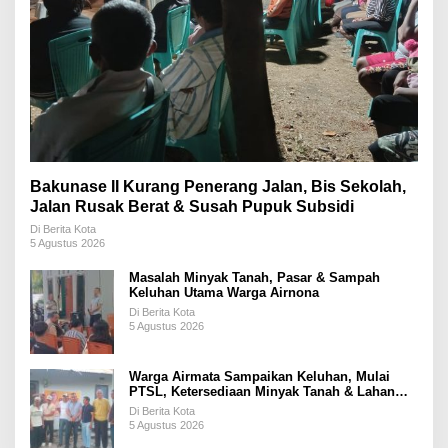
Bakunase II Kurang Penerang Jalan, Bis Sekolah,
Jalan Rusak Berat & Susah Pupuk Subsidi
Di Berita Kota
5 Agustus 2026
Masalah Minyak Tanah, Pasar & Sampah
Keluhan Utama Warga Airnona
Di Berita Kota
5 Agustus 2026
Warga Airmata Sampaikan Keluhan, Mulai
PTSL, Ketersediaan Minyak Tanah & Lahan
Pemakaman
Di Berita Kota
5 Agustus 2026