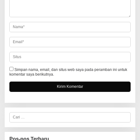
i
p
o
s
Simpan nama, email, dan situs web saya pada peramban ini untuk
komentar saya berikutnya.
C
a
r
i
u
n
Pos-pos Terbaru