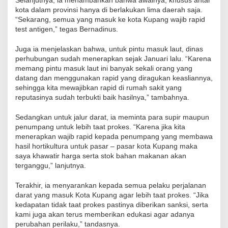
Selanjutnya, ia menambahkan bahwa awalnya, khusus antar
kota dalam provinsi hanya di berlakukan lima daerah saja.
“Sekarang, semua yang masuk ke kota Kupang wajib rapid
test antigen,” tegas Bernadinus.
Juga ia menjelaskan bahwa, untuk pintu masuk laut, dinas
perhubungan sudah menerapkan sejak Januari lalu. “Karena
memang pintu masuk laut ini banyak sekali orang yang
datang dan menggunakan rapid yang diragukan keasliannya,
sehingga kita mewajibkan rapid di rumah sakit yang
reputasinya sudah terbukti baik hasilnya,” tambahnya.
Sedangkan untuk jalur darat, ia meminta para supir maupun
penumpang untuk lebih taat prokes. “Karena jika kita
menerapkan wajib rapid kepada penumpang yang membawa
hasil hortikultura untuk pasar – pasar kota Kupang maka
saya khawatir harga serta stok bahan makanan akan
terganggu,” lanjutnya.
Terakhir, ia menyarankan kepada semua pelaku perjalanan
darat yang masuk Kota Kupang agar lebih taat prokes. “Jika
kedapatan tidak taat prokes pastinya diberikan sanksi, serta
kami juga akan terus memberikan edukasi agar adanya
perubahan perilaku,” tandasnya.