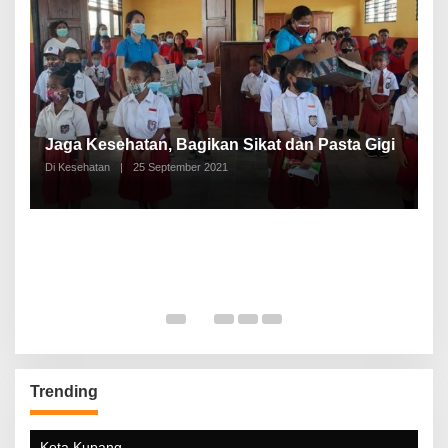
P
a
Jaga Kesehatan, Bagikan Sikat dan Pasta Gigi
A
Di Kesehatan
|
25 September 2021
Di
Trending
Kota Kupang