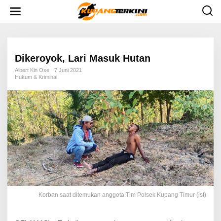
L
e
w
a
t
i
k
e
Dikeroyok, Lari Masuk Hutan
k
o
Albert Kin Ose
7 Juni 2021
n
Hukum & Kriminal
t
e
n
Korban saat ditemukan anggota Tim Polsek Kupang Timur (ist)