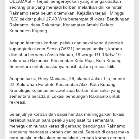
OELAMASI – Terjadi pengeroyokan yang mengakibatkan
seorang pria yang menjadi korban melarikan diri ke hutan
Raknamo serta belum ditemukan. Kejadian terjadi, Minggu
(6/6) sekitar pukul 17.40 Wita bertempat di lokasi Bendungan
Raknamo, desa Raknamo, Kecamatan Amabi Oefeto,
Kabupaten Kupang.
Adapun Identitas korban, pelaku dan saksi yang diperoleh
kupangterkini.com Senin (7/6/21) sebagai berikut, korban
diketahui bernama Aristo Manao, 19 warga RT 13/Rw 10
kelurahan Bakunase Kecamatan Kota Raja, Kota Kupang.
Sementara untuk pelakunya masih dalam proses lidik.
Adapun saksi, Heny Maibana, 29, alamat Jalan Tifa, nomor
32, Kelurahan Fatufeto Kecamatan Alak, Kota Kupang.
Kronologis Kejadian berawal saat korban dan saksi yang
sementara berada di Lokasi bendungan Raknamo untuk
rekreasi.
Selanjutnya korban dan saksi hendak meninggalkan lokasi
tersebut namun para pelaku yang saat itu sementara
meneguk minuman keras di gerbang bendungan Raknamo
langsung mencegat korban dan saksi. Setelah di cegat maka
para pelaku melakukan pemalakan kepada korban dengan