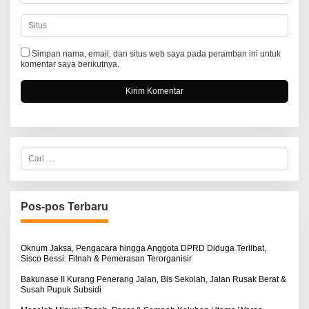
Simpan nama, email, dan situs web saya pada peramban ini untuk
komentar saya berikutnya.
C
a
r
i
u
n
Pos-pos Terbaru
t
u
k
:
Oknum Jaksa, Pengacara hingga Anggota DPRD Diduga Terlibat,
Sisco Bessi: Fitnah & Pemerasan Terorganisir
Bakunase II Kurang Penerang Jalan, Bis Sekolah, Jalan Rusak Berat &
Susah Pupuk Subsidi