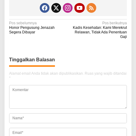
N
Pos sebelumnya
Pos berikutnya
Honor Pengusung Jenazah
Kadis Kesehatan: Kami Merekrut
a
Segera Dibayar
Relawan, Tidak Ada Penentuan
Gaji
v
i
g
Tinggalkan Balasan
a
Alamat email Anda tidak akan dipublikasikan.
Ruas yang wajib ditandai
s
*
i
p
o
s