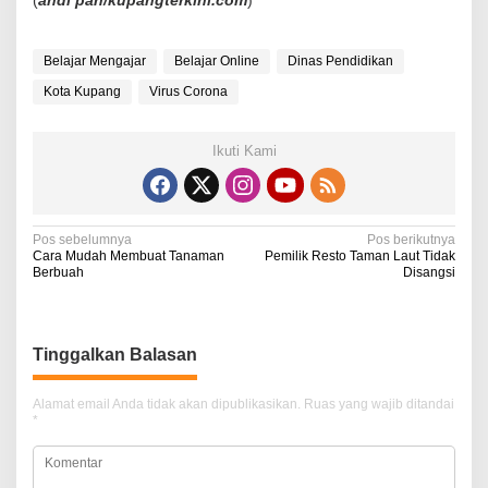
Belajar Mengajar
Belajar Online
Dinas Pendidikan
Kota Kupang
Virus Corona
Ikuti Kami
N
Pos sebelumnya
Pos berikutnya
Cara Mudah Membuat Tanaman
Pemilik Resto Taman Laut Tidak
a
Berbuah
Disangsi
v
i
Tinggalkan Balasan
g
a
Alamat email Anda tidak akan dipublikasikan.
Ruas yang wajib ditandai
*
s
i