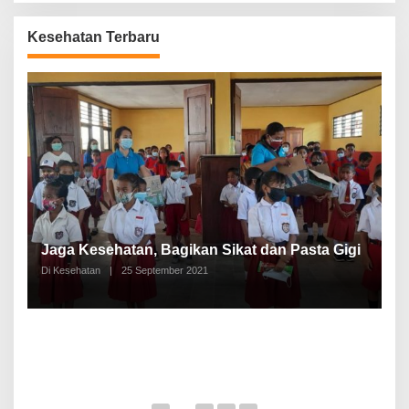
Kesehatan Terbaru
P
a
Jaga Kesehatan, Bagikan Sikat dan Pasta Gigi
A
Di Kesehatan
|
25 September 2021
Di