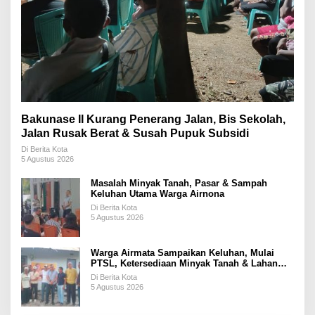
Bakunase II Kurang Penerang Jalan, Bis Sekolah,
Jalan Rusak Berat & Susah Pupuk Subsidi
Di Berita Kota
5 Agustus 2026
Masalah Minyak Tanah, Pasar & Sampah
Keluhan Utama Warga Airnona
Di Berita Kota
5 Agustus 2026
Warga Airmata Sampaikan Keluhan, Mulai
PTSL, Ketersediaan Minyak Tanah & Lahan
Pemakaman
Di Berita Kota
5 Agustus 2026