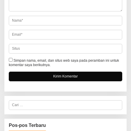
p
o
s
Simpan nama, email, dan situs web saya pada peramban ini untuk
komentar saya berikutnya.
C
a
r
i
u
n
Pos-pos Terbaru
t