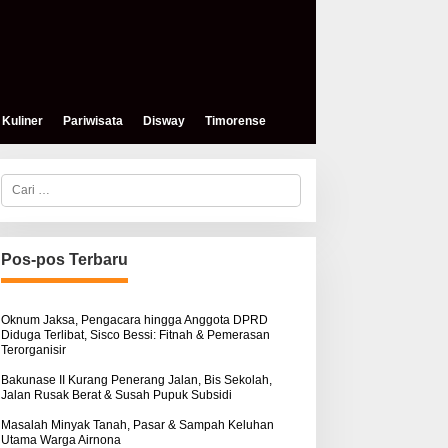
Kuliner
Pariwisata
Disway
Timorense
C
a
r
i
u
n
Pos-pos Terbaru
t
u
k
:
Oknum Jaksa, Pengacara hingga Anggota DPRD
Diduga Terlibat, Sisco Bessi: Fitnah & Pemerasan
Terorganisir
Bakunase II Kurang Penerang Jalan, Bis Sekolah,
Jalan Rusak Berat & Susah Pupuk Subsidi
Masalah Minyak Tanah, Pasar & Sampah Keluhan
Utama Warga Airnona