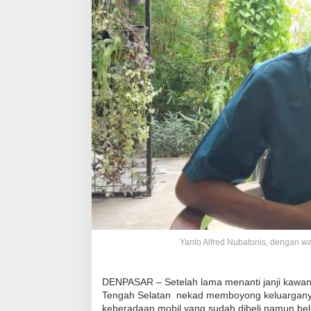
Yanto Alfred Nubatonis, dengan wa
DENPASAR – Setelah lama menanti janji kawanny
Tengah Selatan nekad memboyong keluarganya k
keberadaan mobil yang sudah dibeli namun belu