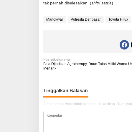
tak pernah diselesaikan. (
shitri satria
)
Manokwar
Polresta Denpasar
Toyota Hilux
N
Pos sebelumnya
Bisa Dijadikan Agrotherapy, Daun Talas Miliki Warna U
a
Menarik
v
i
Tinggalkan Balasan
g
a
Alamat email Anda tidak akan dipublikasikan.
Ruas yan
s
i
p