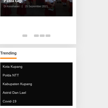
Pasta Gigi
Lebaran Lebih 
Di Kesehatan
|
25 September 2021
Di Kesehatan
|
5 Mei 20
Trending
Kota Kupang
Polda NTT
Kabupaten Kupang
Astrid Dan Lael
Covid-19