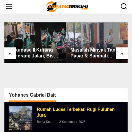
L
e
w
a
t
i
k
e
k
o
n
Bakunase II Kurang
Masalah Minyak Tanah,
t
«
»
e
Penerang Jalan, Bis
Pasar & Sampah
n
Sekolah, Jalan Rusak
Keluhan Utama Warga
Berat & Susah Pupuk
Airnona
Subsidi
Yohanes Gabriel Bait
Rumah Ludes Terbakar, Rugi Puluhan
Juta
Berita Kota
|
2 September 2023
O
L
E