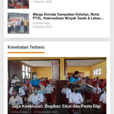
5 Agustus 2026
Warga Airmata Sampaikan Keluhan, Mulai
PTSL, Ketersediaan Minyak Tanah & Lahan
Pemakaman
Di Berita Kota
5 Agustus 2026
Kesehatan Terbaru
P
a
Jaga Kesehatan, Bagikan Sikat dan Pasta Gigi
A
Di Kesehatan
|
25 September 2021
Di