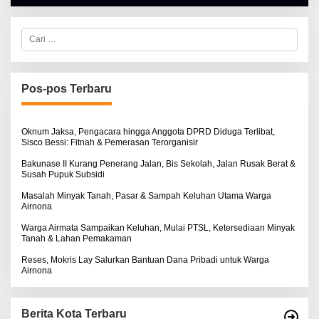
H
A
L
C
B
a
E
r
R
i
T
u
K
I
n
Pos-pos Terbaru
N
t
O
u
S
k
E
:
Oknum Jaksa, Pengacara hingga Anggota DPRD Diduga Terlibat,
Sisco Bessi: Fitnah & Pemerasan Terorganisir
Bakunase II Kurang Penerang Jalan, Bis Sekolah, Jalan Rusak Berat &
Susah Pupuk Subsidi
Masalah Minyak Tanah, Pasar & Sampah Keluhan Utama Warga
Airnona
Warga Airmata Sampaikan Keluhan, Mulai PTSL, Ketersediaan Minyak
Tanah & Lahan Pemakaman
Reses, Mokris Lay Salurkan Bantuan Dana Pribadi untuk Warga
Airnona
Berita Kota Terbaru