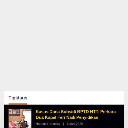
Tipidsus
Kasus Dana Subsidi BPTD NTT: Perkara
Dua Kapal Feri Naik Penyidikan
Hukum & Kriminal
|
6 Juni 2026
O
L