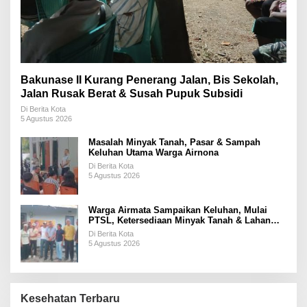
Bakunase II Kurang Penerang Jalan, Bis Sekolah,
Jalan Rusak Berat & Susah Pupuk Subsidi
Di Berita Kota
5 Agustus 2026
Masalah Minyak Tanah, Pasar & Sampah
Keluhan Utama Warga Airnona
Di Berita Kota
5 Agustus 2026
Warga Airmata Sampaikan Keluhan, Mulai
PTSL, Ketersediaan Minyak Tanah & Lahan
Pemakaman
Di Berita Kota
5 Agustus 2026
Kesehatan Terbaru