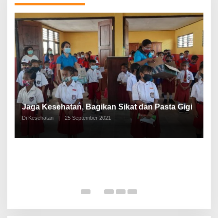
P
a
Jaga Kesehatan, Bagikan Sikat dan Pasta Gigi
A
Di Kesehatan
|
25 September 2021
Di