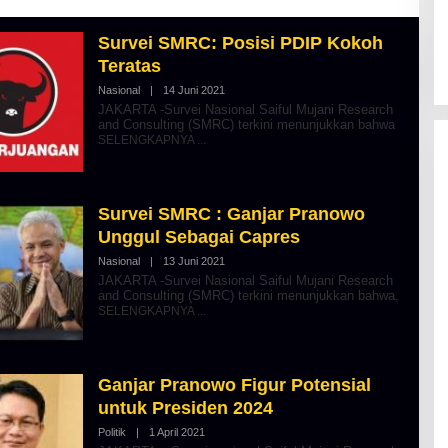
Survei SMRC: Posisi PDIP Kokoh
Teratas
Nasional
|
14 Juni 2021
O
L
JAKARTA -Survei Nasional Saiful Mujani Research
E
and Consulting (SMRC) terkini menunjukkan bahwa
H
SELENGKAPNYA
A
L
B
E
R
Survei SMRC : Ganjar Pranowo
T
K
Unggul Sebagai Capres
I
N
Nasional
|
13 Juni 2021
O
O
L
JAKARTA -Survei Nasional Saiful Mujani Research
S
E
and Consulting (SMRC) terkini menunjukkan bahwa,
E
H
SELENGKAPNYA
A
L
B
E
R
Ganjar Pranowo Figur Potensial
T
K
untuk Presiden 2024
I
N
Politik
|
1 April 2021
O
O
L