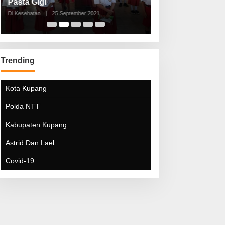
Pasta Gigi
Lebaran Lebih 
Di Kesehatan
|
25 September 2021
Di Kesehatan
|
5 Mei 20
Trending
Kota Kupang
Polda NTT
Kabupaten Kupang
Astrid Dan Lael
Covid-19