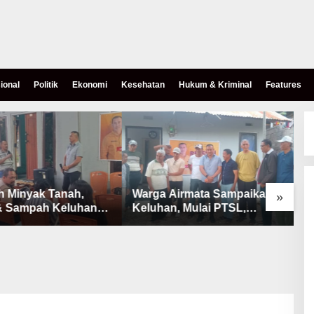
ional
Politik
Ekonomi
Kesehatan
Hukum & Kriminal
Features
h Minyak Tanah,
Warga Airmata Sampaikan
R
»
& Sampah Keluhan
Keluhan, Mulai PTSL,
B
Warga Airnona
Ketersediaan Minyak Tanah
u
& Lahan Pemakaman