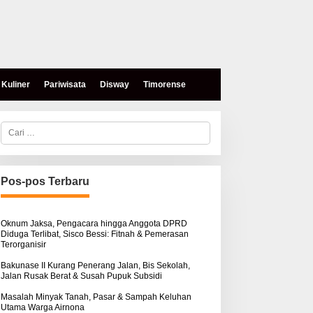
Kuliner
Pariwisata
Disway
Timorense
C
a
r
i
u
n
Pos-pos Terbaru
t
eses, Mokris Lay Salurkan
Aksi Damai di PN Kupang:
u
antuan Dana Pribadi
Keluarga Tuding Proses
k
ntuk Warga Airnona
Hukum Kasus Sebastian
:
Oknum Jaksa, Pengacara hingga Anggota DPRD
Diduga Terlibat, Sisco Bessi: Fitnah & Pemerasan
Bokol Sarat Rekayasa
Terorganisir
Bakunase II Kurang Penerang Jalan, Bis Sekolah,
Jalan Rusak Berat & Susah Pupuk Subsidi
Masalah Minyak Tanah, Pasar & Sampah Keluhan
Utama Warga Airnona