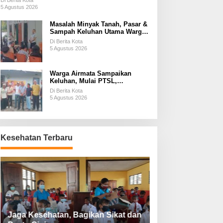
Di Berita Kota
5 Agustus 2026
Masalah Minyak Tanah, Pasar &
Sampah Keluhan Utama Warga
Airnona
Di Berita Kota
5 Agustus 2026
Warga Airmata Sampaikan
Keluhan, Mulai PTSL,
Ketersediaan Minyak Tanah &
Di Berita Kota
Lahan Pemakaman
5 Agustus 2026
Kesehatan Terbaru
Jaga Kesehatan, Bagikan Sikat dan
Perketat Protoko