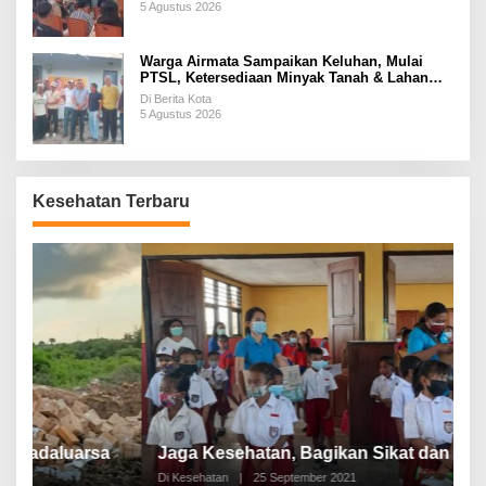
5 Agustus 2026
Warga Airmata Sampaikan Keluhan, Mulai
PTSL, Ketersediaan Minyak Tanah & Lahan
Pemakaman
Di Berita Kota
5 Agustus 2026
Kesehatan Terbaru
P
a
Jaga Kesehatan, Bagikan Sikat dan Pasta Gigi
A
Di Kesehatan
|
25 September 2021
Di