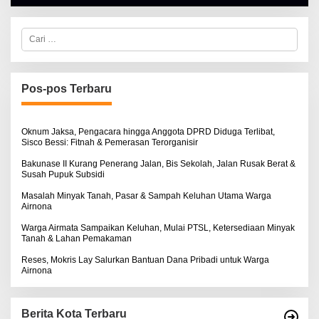
A
L
B
E
C
R
a
T
r
K
i
I
u
N
n
Pos-pos Terbaru
O
t
S
u
E
k
:
Oknum Jaksa, Pengacara hingga Anggota DPRD Diduga Terlibat,
Sisco Bessi: Fitnah & Pemerasan Terorganisir
Bakunase II Kurang Penerang Jalan, Bis Sekolah, Jalan Rusak Berat &
Susah Pupuk Subsidi
Masalah Minyak Tanah, Pasar & Sampah Keluhan Utama Warga
Airnona
Warga Airmata Sampaikan Keluhan, Mulai PTSL, Ketersediaan Minyak
Tanah & Lahan Pemakaman
Reses, Mokris Lay Salurkan Bantuan Dana Pribadi untuk Warga
Airnona
Berita Kota Terbaru