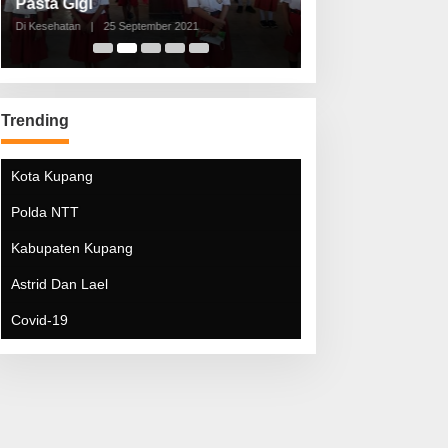
Pasta Gigi
Lebaran Lebih 
Di Kesehatan
|
25 September 2021
Di Kesehatan
|
5 Mei 20
Trending
Kota Kupang
Polda NTT
Kabupaten Kupang
Astrid Dan Lael
Covid-19