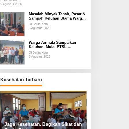
Di Berita Kota
5 Agustus 2026
Masalah Minyak Tanah, Pasar &
Sampah Keluhan Utama Warga
Airnona
Di Berita Kota
5 Agustus 2026
Warga Airmata Sampaikan
Keluhan, Mulai PTSL,
Ketersediaan Minyak Tanah &
Di Berita Kota
Lahan Pemakaman
5 Agustus 2026
Kesehatan Terbaru
Jaga Kesehatan, Bagikan Sikat dan
Perketat Protoko