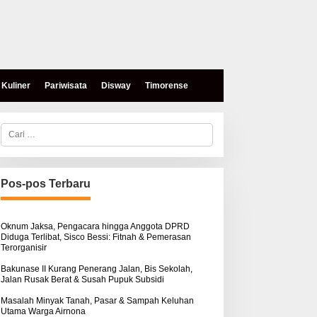
Kuliner
Pariwisata
Disway
Timorense
C
a
r
i
u
n
Pos-pos Terbaru
t
eses, Mokris Lay Salurkan
Aksi Damai di PN Kupang:
u
antuan Dana Pribadi
Keluarga Tuding Proses
k
ntuk Warga Airnona
Hukum Kasus Sebastian
:
Oknum Jaksa, Pengacara hingga Anggota DPRD
Diduga Terlibat, Sisco Bessi: Fitnah & Pemerasan
Bokol Sarat Rekayasa
Terorganisir
Bakunase II Kurang Penerang Jalan, Bis Sekolah,
Jalan Rusak Berat & Susah Pupuk Subsidi
Masalah Minyak Tanah, Pasar & Sampah Keluhan
Utama Warga Airnona