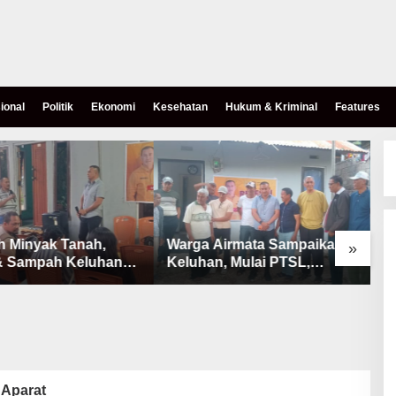
ional
Politik
Ekonomi
Kesehatan
Hukum & Kriminal
Features
h Minyak Tanah,
Warga Airmata Sampaikan
R
»
& Sampah Keluhan
Keluhan, Mulai PTSL,
B
Warga Airnona
Ketersediaan Minyak Tanah
u
& Lahan Pemakaman
Aparat