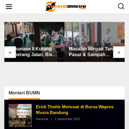
L
e
w
a
t
i
k
e
k
o
n
Bakunase II Kurang
Masalah Minyak Tanah,
t
«
»
e
Penerang Jalan, Bis
Pasar & Sampah
n
Sekolah, Jalan Rusak
Keluhan Utama Warga
Berat & Susah Pupuk
Airnona
Subsidi
Menteri BUMN
Erick Thohir Mencuat di Bursa Wapres
Musra Bandung
Nasional
|
1 September 2022
O
L
E