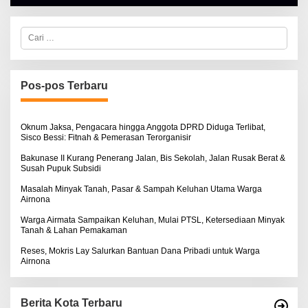
H
A
L
C
B
a
E
r
R
i
T
u
K
I
n
Pos-pos Terbaru
N
t
O
u
S
k
E
:
Oknum Jaksa, Pengacara hingga Anggota DPRD Diduga Terlibat,
Sisco Bessi: Fitnah & Pemerasan Terorganisir
Bakunase II Kurang Penerang Jalan, Bis Sekolah, Jalan Rusak Berat &
Susah Pupuk Subsidi
Masalah Minyak Tanah, Pasar & Sampah Keluhan Utama Warga
Airnona
Warga Airmata Sampaikan Keluhan, Mulai PTSL, Ketersediaan Minyak
Tanah & Lahan Pemakaman
Reses, Mokris Lay Salurkan Bantuan Dana Pribadi untuk Warga
Airnona
Berita Kota Terbaru