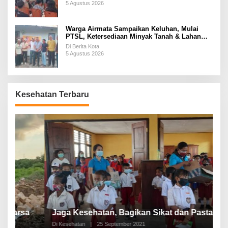
5 Agustus 2026
Warga Airmata Sampaikan Keluhan, Mulai
PTSL, Ketersediaan Minyak Tanah & Lahan
Pemakaman
Di Berita Kota
5 Agustus 2026
Kesehatan Terbaru
P
a
Jaga Kesehatan, Bagikan Sikat dan Pasta Gigi
A
Di Kesehatan
|
25 September 2021
Di