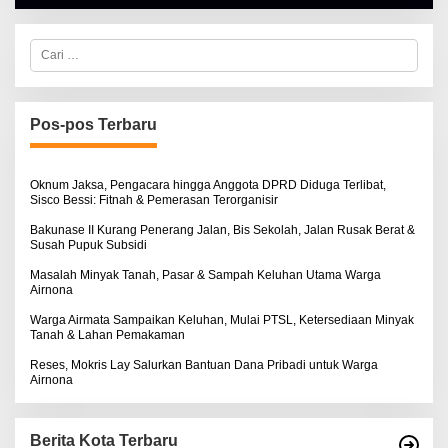
H
A
L
C
B
a
E
r
R
i
T
u
K
I
n
Pos-pos Terbaru
N
t
O
u
S
k
E
:
Oknum Jaksa, Pengacara hingga Anggota DPRD Diduga Terlibat,
Sisco Bessi: Fitnah & Pemerasan Terorganisir
Bakunase II Kurang Penerang Jalan, Bis Sekolah, Jalan Rusak Berat &
Susah Pupuk Subsidi
Masalah Minyak Tanah, Pasar & Sampah Keluhan Utama Warga
Airnona
Warga Airmata Sampaikan Keluhan, Mulai PTSL, Ketersediaan Minyak
Tanah & Lahan Pemakaman
Reses, Mokris Lay Salurkan Bantuan Dana Pribadi untuk Warga
Airnona
Berita Kota Terbaru