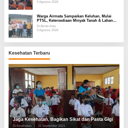
5 Agustus 2026
Warga Airmata Sampaikan Keluhan, Mulai
PTSL, Ketersediaan Minyak Tanah & Lahan
Pemakaman
Di Berita Kota
5 Agustus 2026
Kesehatan Terbaru
P
a
Jaga Kesehatan, Bagikan Sikat dan Pasta Gigi
A
Di Kesehatan
|
25 September 2021
Di