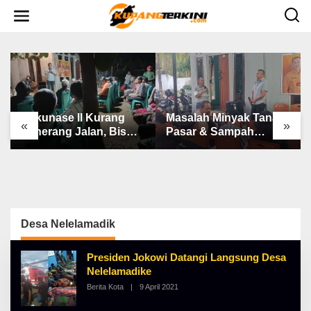
L
e
w
a
t
i
k
e
k
o
n
Bakunase II Kurang
Masalah Minyak Tanah,
t
«
»
e
Penerang Jalan, Bis
Pasar & Sampah
n
Sekolah, Jalan Rusak
Keluhan Utama Warga
Berat & Susah Pupuk
Airnona
Subsidi
Desa Nelelamadik
Presiden Jokowi Datangi Langsung Desa
Nelelamadike
Berita Kota
|
9 April 2021
O
L
E