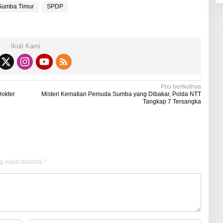
 Sumba Timur
SPDP
Ikuti Kami
Pos berikutnya
Dokter
Misteri Kematian Pemuda Sumba yang Dibakar, Polda NTT
Tangkap 7 Tersangka
g wajib ditandai
*