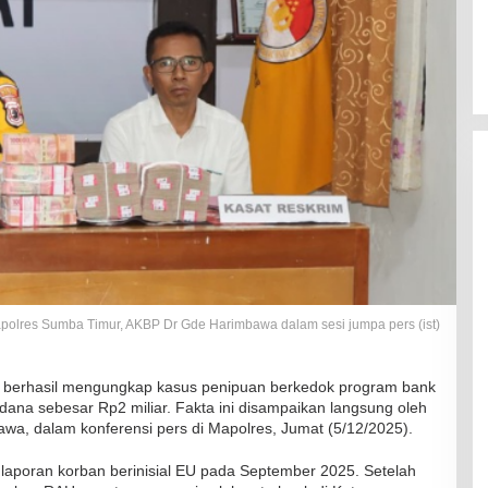
polres Sumba Timur, AKBP Dr Gde Harimbawa dalam sesi jumpa pers (ist)
berhasil mengungkap kasus penipuan berkedok program bank
dana sebesar Rp2 miliar. Fakta ini disampaikan langsung oleh
a, dalam konferensi pers di Mapolres, Jumat (5/12/2025).
 laporan korban berinisial EU pada September 2025. Setelah