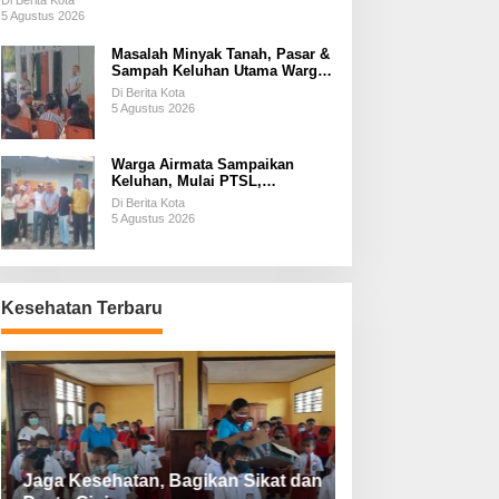
Di Berita Kota
5 Agustus 2026
Masalah Minyak Tanah, Pasar &
Sampah Keluhan Utama Warga
Airnona
Di Berita Kota
5 Agustus 2026
Warga Airmata Sampaikan
Keluhan, Mulai PTSL,
Ketersediaan Minyak Tanah &
Di Berita Kota
Lahan Pemakaman
5 Agustus 2026
Kesehatan Terbaru
Jaga Kesehatan, Bagikan Sikat dan
Perketat Protoko