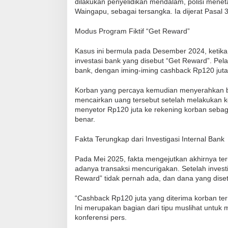
dilakukan penyelidikan mendalam, polisi mene
Waingapu, sebagai tersangka. Ia dijerat Pasa
Modus Program Fiktif “Get Reward”
Kasus ini bermula pada Desember 2024, keti
investasi bank yang disebut “Get Reward”. Pe
bank, dengan iming-iming cashback Rp120 juta 
Korban yang percaya kemudian menyerahkan bu
mencairkan uang tersebut setelah melakukan k
menyetor Rp120 juta ke rekening korban sebag
benar.
Fakta Terungkap dari Investigasi Internal Bank
Pada Mei 2025, fakta mengejutkan akhirnya 
adanya transaksi mencurigakan. Setelah invest
Reward” tidak pernah ada, dan dana yang dise
“Cashback Rp120 juta yang diterima korban tern
Ini merupakan bagian dari tipu muslihat untu
konferensi pers.