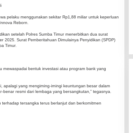
Kadaluarsa
i
Di Kesehatan
|
19 Desember 2021
a pelaku menggunakan sekitar Rp1,88 miliar untuk keperluan
 Innova Reborn.
idikan setelah Polres Sumba Timur menerbitkan dua surat
er 2025. Surat Pemberitahuan Dimulainya Penyidikan (SPDP)
ba Timur.
lu mewaspadai bentuk investasi atau program bank yang
i, apalagi yang mengiming-imingi keuntungan besar dalam
nar-benar resmi dari lembaga yang bersangkutan,” tegasnya.
terhadap tersangka terus berlanjut dan berkomitmen