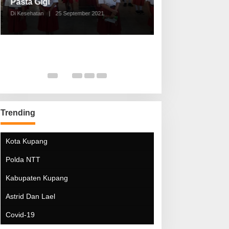
Pasta Gigi
Lebaran Lebih 
Di Kesehatan
|
25 September 2021
Di Kesehatan
|
5 Mei 20
Trending
Kota Kupang
Polda NTT
Kabupaten Kupang
Astrid Dan Lael
Covid-19