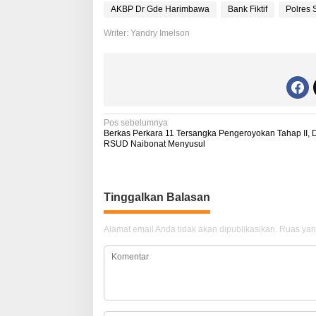
AKBP Dr Gde Harimbawa
Bank Fiktif
Polres
Writer: Yandry Imelson
N
Pos sebelumnya
Berkas Perkara 11 Tersangka Pengeroyokan Tahap II, 
a
RSUD Naibonat Menyusul
v
i
Tinggalkan Balasan
g
a
Alamat email Anda tidak akan dipublikasikan.
Ruas yan
s
i
p
o