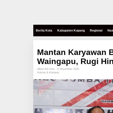
Berita Kota
Kabupaten Kupang
Regional
Nas
Mantan Karyawan B
Waingapu, Rugi Hin
Albert Kin Ose
5 Desember 2025
Hukum & Kriminal