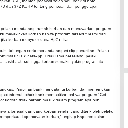
tapkan RAH, mantan pegawai salah satu bank di Kota
l 378 dan 372 KUHP tentang penipuan dan penggelapan.
ka pelaku mendatangi rumah korban dan menawarkan program
laku meyakinkan korban bahwa program tersebut resmi dari
jika korban menyetor dana Rp2 miliar.
ku tabungan serta menandatangani slip penarikan. Pelaku
onfirmasi via WhatsApp. Tidak lama berselang, pelaku
ai cashback, sehingga korban semakin yakin program itu
terungkap. Pimpinan bank mendatangi korban dan menemukan
igasi internal, pihak bank memastikan bahwa program “Get
tor korban tidak pernah masuk dalam program apa pun.
yata berasal dari uang korban sendiri yang ditarik oleh pelaku.
k memperkuat kepercayaan korban,” ungkap Kapolres dalam
RSUD Naibonat Musnahkan Obat