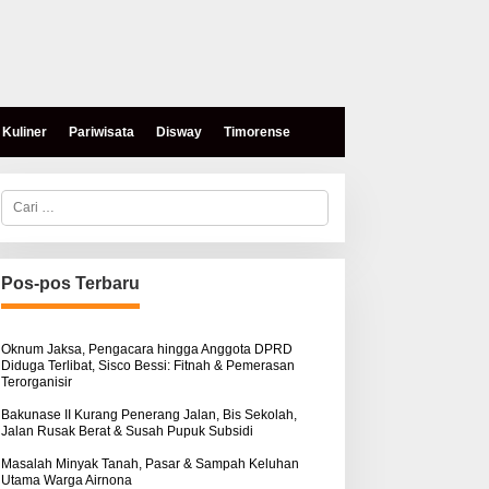
Kuliner
Pariwisata
Disway
Timorense
C
a
r
i
u
n
Pos-pos Terbaru
t
u
k
:
Oknum Jaksa, Pengacara hingga Anggota DPRD
Diduga Terlibat, Sisco Bessi: Fitnah & Pemerasan
Terorganisir
Bakunase II Kurang Penerang Jalan, Bis Sekolah,
Jalan Rusak Berat & Susah Pupuk Subsidi
Masalah Minyak Tanah, Pasar & Sampah Keluhan
Utama Warga Airnona