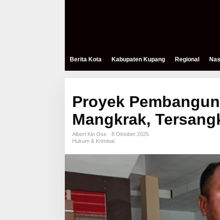
Berita Kota
Kabupaten Kupang
Regional
Nas
Proyek Pembangun
Mangkrak, Tersang
Albert Kin Ose
8 Oktober 2025
Hukum & Kriminal