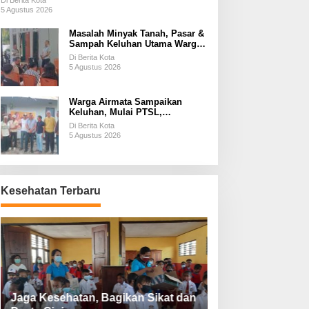
Di Berita Kota
5 Agustus 2026
Masalah Minyak Tanah, Pasar &
Sampah Keluhan Utama Warga
Airnona
Di Berita Kota
5 Agustus 2026
Warga Airmata Sampaikan
Keluhan, Mulai PTSL,
Ketersediaan Minyak Tanah &
Di Berita Kota
Lahan Pemakaman
5 Agustus 2026
Kesehatan Terbaru
Jaga Kesehatan, Bagikan Sikat dan
Perketat Protoko