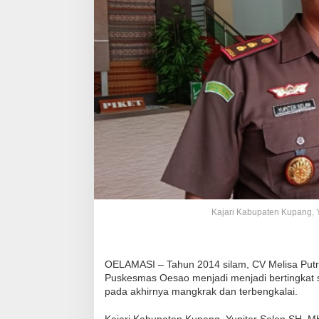
Kajari Kabupaten Kupang, 
OELAMASI – Tahun 2014 silam, CV Melisa Put
Puskesmas Oesao menjadi menjadi bertingkat s
pada akhirnya mangkrak dan terbengkalai.
Kajari Kabupaten Kupang, Yupiter Selan SH, 