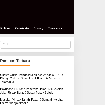
Kuliner
Pariwisata
Disway
Timorense
C
a
r
i
u
n
Pos-pos Terbaru
t
u
k
:
Oknum Jaksa, Pengacara hingga Anggota DPRD
Diduga Terlibat, Sisco Bessi: Fitnah & Pemerasan
Terorganisir
Bakunase II Kurang Penerang Jalan, Bis Sekolah,
Jalan Rusak Berat & Susah Pupuk Subsidi
Masalah Minyak Tanah, Pasar & Sampah Keluhan
Utama Warga Airnona