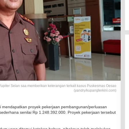
Yupiter Selan saa memberikan keterangan terkait kasus Puskesmas Oesao
(yandry/kupangterkini.com)
ri mendapatkan proyek pekerjaan pembangunan/perluasan
ederhana senilai Rp 1.248.392.000. Proyek pekerjaan tersebut
MHum yang ditemui katakan bahwa, pihaknya telah melakukan