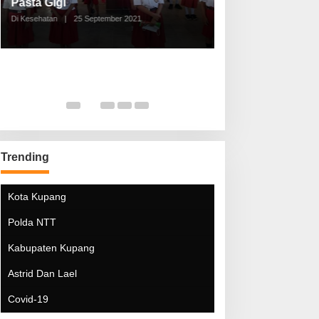
Pasta Gigi
Lebaran Lebih 
Di Kesehatan
|
25 September 2021
Di Kesehatan
|
5 Mei 20
Trending
Kota Kupang
Polda NTT
Kabupaten Kupang
Astrid Dan Lael
Covid-19