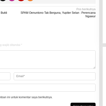
Kadaluarsa
Di Kesehatan
|
19 Desember 2021
Pos berikutnya
 Bukti
SPAM Oenuntono Tak Berguna, Yupiter Selan : Perencana
Ngawur
g wajib ditandai
*
ban ini untuk komentar saya berikutnya.