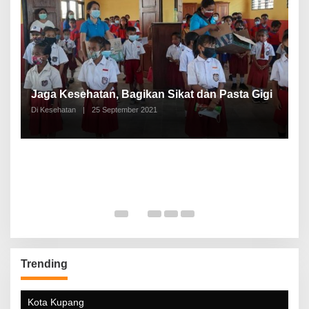
P
a
Jaga Kesehatan, Bagikan Sikat dan Pasta Gigi
A
Di Kesehatan
|
25 September 2021
Di
Trending
Kota Kupang