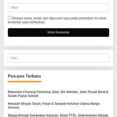
Simpan nama, email, dan situs web saya pada peramban ini untuk
komentar saya berikutnya.
C
a
r
i
u
n
Pos-pos Terbaru
t
u
k
:
Bakunase II Kurang Penerang Jalan, Bis Sekolah, Jalan Rusak Berat &
Susah Pupuk Subsidi
Masalah Minyak Tanah, Pasar & Sampah Keluhan Utama Warga
Airnona
Warga Airmata Sampaikan Keluhan, Mulai PTSL, Ketersediaan Minyak