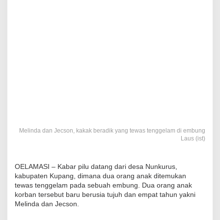
Melinda dan Jecson, kakak beradik yang tewas tenggelam di embung
Laus (ist)
OELAMASI – Kabar pilu datang dari desa Nunkurus,
kabupaten Kupang, dimana dua orang anak ditemukan
tewas tenggelam pada sebuah embung. Dua orang anak
korban tersebut baru berusia tujuh dan empat tahun yakni
Melinda dan Jecson.