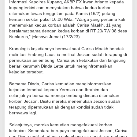
Informasi Kapolres Kupang, AKBP FX Irwan Arianto kepada
kupangterkini.com menyatakan bahwa kedua korban
ditemukan tewas tenggelam pada Kamis (16/2) petang
kemarin sekitar pukul 16.00 Wita. “Warga yang pertama kali
menemukan kedua korban adalah Carisa Maakh, 11 yang
beralamat sama dengan kedua korban di RT 20/RW 08 desa
Nunkurus,” jelasnya Jumat (17/2/23).
Kronologis kejadiannya berawal saat Carisa Maakh hendak
melintasi Embung Laus, ia melihat Jecson sudah terapung di
permukaan air embung. Carisa pun ketakutan dan langsung
berlari kerumah Dinda Lette untuk menginfromasikan
kejadian tersebut.
Bersama Dinda, Carisa kemudian menginformasikan
kejadian tersebut kepada Yermias dan Ibrahim dan
selanjutnya bersama menuju embung dimana ditemukan
korban Jecson. Disitu mereka menemukan Jecson sudah
terapung dipermukaan air dengan kondisi sudah tidak
bernyawa lagi.
Selanjutnya, mereka kemudian mengefakuasi korban
ketepian. Sementara berupaya mengefakuasi Jecson, Carisa
dan Dinda melihat adanya gelembung air dari dasar embung