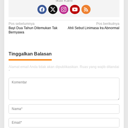
Ikuti Kami
N
Pos sebelumnya
Pos berikutnya
Bayi Dua Tahun Ditemukan Tak
Ahli Sebut Linimasa Ira Abnormal
a
Bernyawa
v
i
Tinggalkan Balasan
g
a
Alamat email Anda tidak akan dipublikasikan.
Ruas yang wajib ditandai
*
s
i
p
o
s