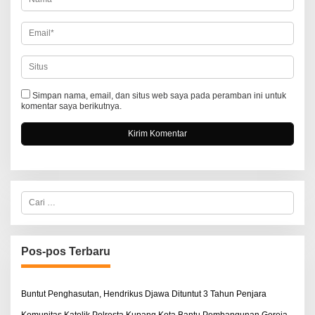
Simpan nama, email, dan situs web saya pada peramban ini untuk
komentar saya berikutnya.
C
a
r
i
u
n
Pos-pos Terbaru
t
u
k
:
Buntut Penghasutan, Hendrikus Djawa Dituntut 3 Tahun Penjara