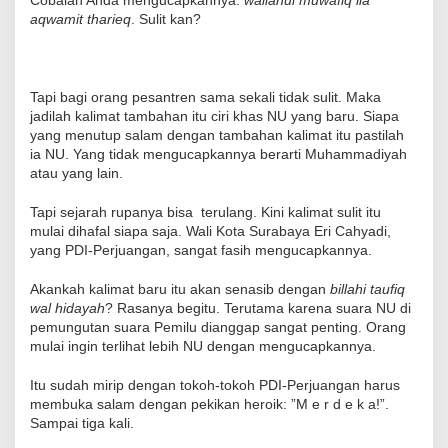
Cobalah Anda mengucapkannya:
wallahul muwafiq ila
aqwamit tharieq
. Sulit kan?
Tapi bagi orang pesantren sama sekali tidak sulit. Maka
jadilah kalimat tambahan itu ciri khas NU yang baru. Siapa
yang menutup salam dengan tambahan kalimat itu pastilah
ia NU. Yang tidak mengucapkannya berarti Muhammadiyah
atau yang lain.
Tapi sejarah rupanya bisa terulang. Kini kalimat sulit itu
mulai dihafal siapa saja. Wali Kota Surabaya Eri Cahyadi,
yang PDI-Perjuangan, sangat fasih mengucapkannya.
Akankah kalimat baru itu akan senasib dengan
billahi taufiq
wal hidayah
? Rasanya begitu. Terutama karena suara NU di
pemungutan suara Pemilu dianggap sangat penting. Orang
mulai ingin terlihat lebih NU dengan mengucapkannya.
Itu sudah mirip dengan tokoh-tokoh PDI-Perjuangan harus
membuka salam dengan pekikan heroik: ”M e r d e k a!”.
Sampai tiga kali.