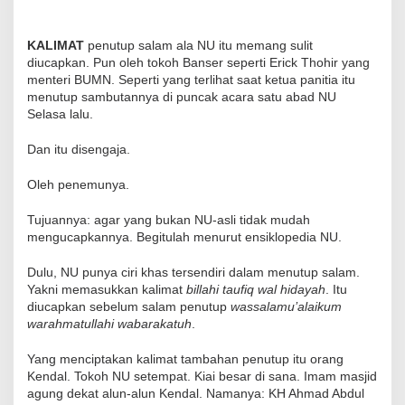
KALIMAT
penutup salam ala NU itu memang sulit
diucapkan. Pun oleh tokoh Banser seperti Erick Thohir yang
menteri BUMN. Seperti yang terlihat saat ketua panitia itu
menutup sambutannya di puncak acara satu abad NU
Selasa lalu.
Dan itu disengaja.
Oleh penemunya.
Tujuannya: agar yang bukan NU-asli tidak mudah
mengucapkannya. Begitulah menurut ensiklopedia NU.
Dulu, NU punya ciri khas tersendiri dalam menutup salam.
Yakni memasukkan kalimat
billahi taufiq wal hidayah
. Itu
diucapkan sebelum salam penutup
wassalamu’alaikum
warahmatullahi wabarakatuh
.
Yang menciptakan kalimat tambahan penutup itu orang
Kendal. Tokoh NU setempat. Kiai besar di sana. Imam masjid
agung dekat alun-alun Kendal. Namanya: KH Ahmad Abdul