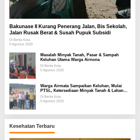
Bakunase II Kurang Penerang Jalan, Bis Sekolah,
Jalan Rusak Berat & Susah Pupuk Subsidi
Di Berita Kota
5 Agustus 2026
Masalah Minyak Tanah, Pasar & Sampah
Keluhan Utama Warga Airnona
Di Berita Kota
5 Agustus 2026
Warga Airmata Sampaikan Keluhan, Mulai
PTSL, Ketersediaan Minyak Tanah & Lahan
Pemakaman
Di Berita Kota
5 Agustus 2026
Kesehatan Terbaru