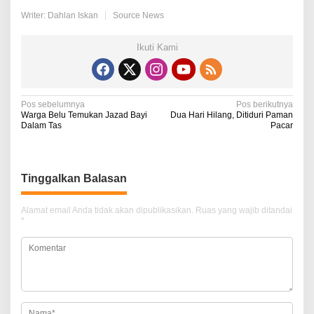
Writer: Dahlan Iskan
Source News
Ikuti Kami
N
Pos sebelumnya
Pos berikutnya
Warga Belu Temukan Jazad Bayi
Dua Hari Hilang, Ditiduri Paman
a
Dalam Tas
Pacar
v
i
Tinggalkan Balasan
g
a
Alamat email Anda tidak akan dipublikasikan.
Ruas yang wajib ditandai
*
s
i
p
o
s