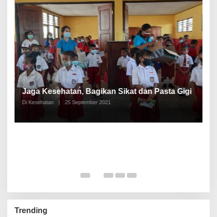
P
a
Jaga Kesehatan, Bagikan Sikat dan Pasta Gigi
A
Di Kesehatan
|
25 September 2021
Di
Trending