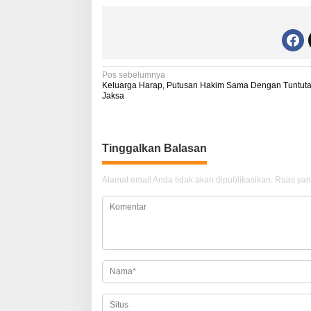
N
Pos sebelumnya
Keluarga Harap, Putusan Hakim Sama Dengan Tuntut
a
Jaksa
v
i
Tinggalkan Balasan
g
a
Alamat email Anda tidak akan dipublikasikan.
Ruas yan
s
i
p
o
s