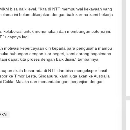
KM bisa naik level. “Kita di NTT mempunyai kekayaan yang
 selama ini belum dikerjakan dengan baik karena kami bekerja
du, kolaborasi untuk menemukan dan membangun potensi ini.
,” ucapnya lagi.
RSUD Naibonat Musnahkan Obat
Kadaluarsa
ikan motivasi kepercayaan diri kepada para pengusaha mampu
Di Kesehatan
|
19 Desember 2021
mbuka hubungan dengan luar negeri, kami dorong bagaimana
api dapat kita proses dengan baik disini,” tambahnya.
aupun skala besar ada di NTT dan bisa mengekspor hasil –
ekspor ke Timor Leste, Singapura, kami juga akan ke Australia
ni Coklat Malaka dan menandatangani perjanjian dengan
MKM