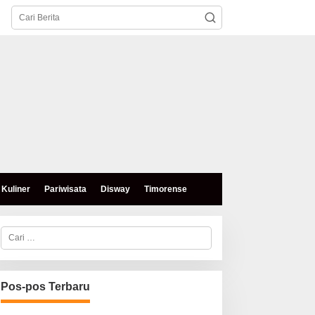
Kuliner
Pariwisata
Disway
Timorense
C
a
r
i
u
n
Pos-pos Terbaru
t
u