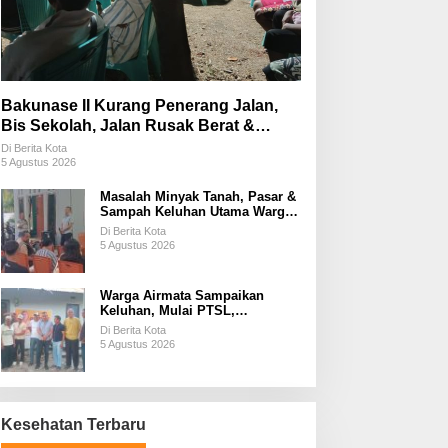
Bakunase II Kurang Penerang Jalan,
Bis Sekolah, Jalan Rusak Berat &
Susah Pupuk Subsidi
Di Berita Kota
5 Agustus 2026
Masalah Minyak Tanah, Pasar &
Sampah Keluhan Utama Warga
Airnona
Di Berita Kota
5 Agustus 2026
Warga Airmata Sampaikan
Keluhan, Mulai PTSL,
Ketersediaan Minyak Tanah &
Di Berita Kota
Lahan Pemakaman
5 Agustus 2026
Kesehatan Terbaru