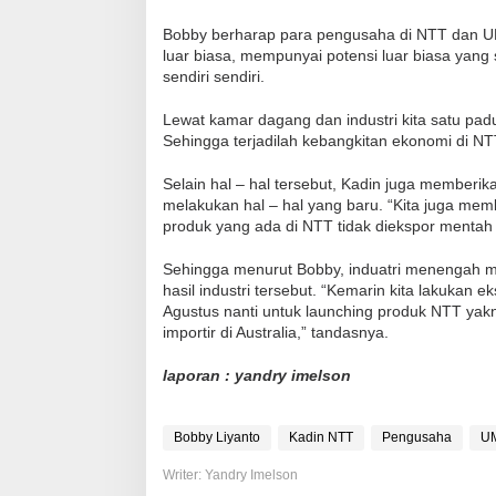
Bobby berharap para pengusaha di NTT dan UM
luar biasa, mempunyai potensi luar biasa yang
sendiri sendiri.
Lewat kamar dagang dan industri kita satu pa
Sehingga terjadilah kebangkitan ekonomi di NTT
Selain hal – hal tersebut, Kadin juga member
melakukan hal – hal yang baru. “Kita juga me
produk yang ada di NTT tidak diekspor mentah t
Sehingga menurut Bobby, induatri menengah m
hasil industri tersebut. “Kemarin kita lakukan 
Agustus nanti untuk launching produk NTT yak
importir di Australia,” tandasnya.
laporan : yandry imelson
Bobby Liyanto
Kadin NTT
Pengusaha
U
Writer: Yandry Imelson