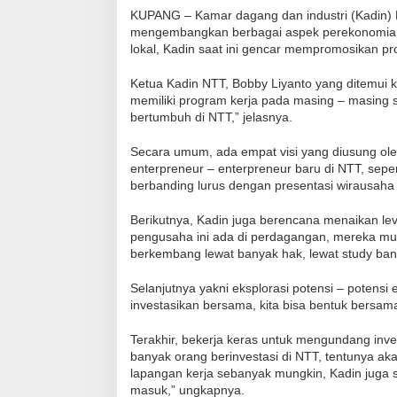
KUPANG – Kamar dagang dan industri (Kadin) 
mengembangkan berbagai aspek perekonomian.
lokal, Kadin saat ini gencar mempromosikan pro
Ketua Kadin NTT, Bobby Liyanto yang ditemui 
memiliki program kerja pada masing – masing 
bertumbuh di NTT,” jelasnya.
Secara umum, ada empat visi yang diusung ol
enterpreneur – enterpreneur baru di NTT, sepe
berbanding lurus dengan presentasi wirausaha 
Berikutnya, Kadin juga berencana menaikan lev
pengusaha ini ada di perdagangan, mereka mula
berkembang lewat banyak hak, lewat study band
Selanjutnya yakni eksplorasi potensi – potensi
investasikan bersama, kita bisa bentuk bersam
Terakhir, bekerja keras untuk mengundang inves
banyak orang berinvestasi di NTT, tentunya 
lapangan kerja sebanyak mungkin, Kadin juga 
masuk,” ungkapnya.