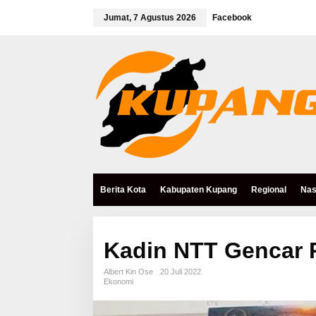
L
e
Jumat, 7 Agustus 2026
Facebook
w
a
t
i
k
e
k
o
n
t
e
n
Berita Kota
Kabupaten Kupang
Regional
Nas
Kadin NTT Gencar 
Albert Kin Ose
20 Juli 2022
Ekonomi