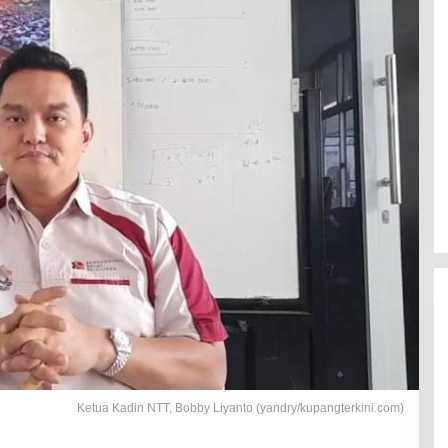
Ketua Kadin NTT, Bobby Liyanto (yandry/kupangterkini.com)