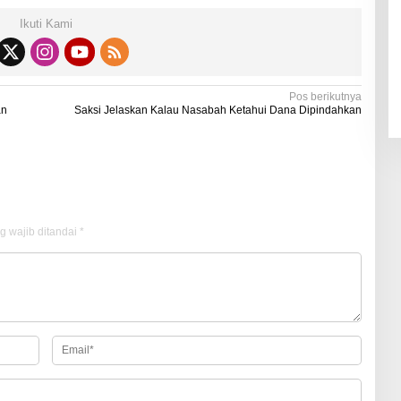
Ikuti Kami
Pos berikutnya
an
Saksi Jelaskan Kalau Nasabah Ketahui Dana Dipindahkan
g wajib ditandai
*