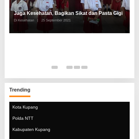
P
a
Jaga Kesehatan, Bagikan Sikat dan Pasta Gigi
A
Di Kesehatan
|
25 September 2021
Di
Trending
Kota Kupang
Polda NTT
Kabupaten Kupang