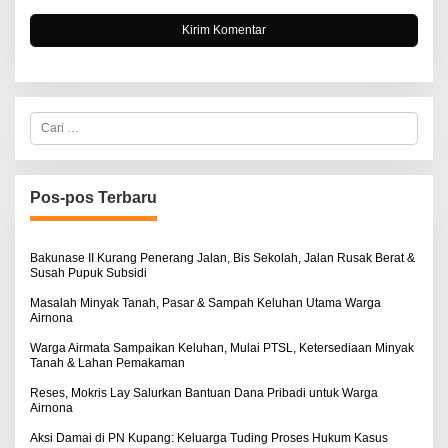
C
a
r
i
u
n
Pos-pos Terbaru
t
u
k
:
Bakunase II Kurang Penerang Jalan, Bis Sekolah, Jalan Rusak Berat &
Susah Pupuk Subsidi
Masalah Minyak Tanah, Pasar & Sampah Keluhan Utama Warga
Airnona
Warga Airmata Sampaikan Keluhan, Mulai PTSL, Ketersediaan Minyak
Tanah & Lahan Pemakaman
Reses, Mokris Lay Salurkan Bantuan Dana Pribadi untuk Warga
Airnona
Aksi Damai di PN Kupang: Keluarga Tuding Proses Hukum Kasus