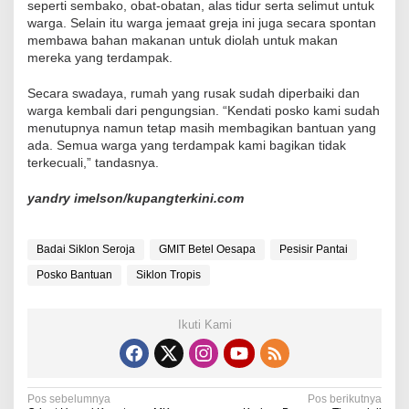
seperti sembako, obat-obatan, alas tidur serta selimut untuk
warga. Selain itu warga jemaat greja ini juga secara spontan
membawa bahan makanan untuk diolah untuk makan
mereka yang terdampak.
Secara swadaya, rumah yang rusak sudah diperbaiki dan
warga kembali dari pengungsian. “Kendati posko kami sudah
menutupnya namun tetap masih membagikan bantuan yang
ada. Semua warga yang terdampak kami bagikan tidak
terkecuali,” tandasnya.
yandry imelson/kupangterkini.com
Badai Siklon Seroja
GMIT Betel Oesapa
Pesisir Pantai
Posko Bantuan
Siklon Tropis
Ikuti Kami
N
Pos sebelumnya
Pos berikutnya