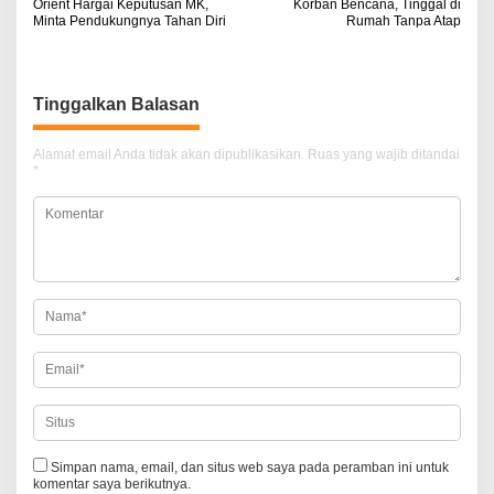
Orient Hargai Keputusan MK,
Korban Bencana, Tinggal di
a
Minta Pendukungnya Tahan Diri
Rumah Tanpa Atap
v
i
Tinggalkan Balasan
g
a
Alamat email Anda tidak akan dipublikasikan.
Ruas yang wajib ditandai
*
s
i
p
o
s
Simpan nama, email, dan situs web saya pada peramban ini untuk
komentar saya berikutnya.