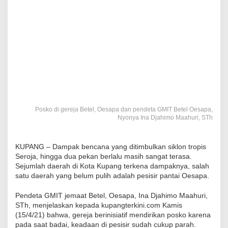
Posko di gereja Betel, Oesapa dan pendeta GMIT Betel Oesapa,
Nyonya Ina Djahimo Maahuri, STh
KUPANG – Dampak bencana yang ditimbulkan siklon tropis
Seroja, hingga dua pekan berlalu masih sangat terasa.
Sejumlah daerah di Kota Kupang terkena dampaknya, salah
satu daerah yang belum pulih adalah pesisir pantai Oesapa.
Pendeta GMIT jemaat Betel, Oesapa, Ina Djahimo Maahuri,
STh, menjelaskan kepada kupangterkini.com Kamis
(15/4/21) bahwa, gereja berinisiatif mendirikan posko karena
pada saat badai, keadaan di pesisir sudah cukup parah.