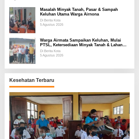
Masalah Minyak Tanah, Pasar & Sampah
Keluhan Utama Warga Airnona
Di Berita Kota
5 Agustus 2026
Warga Airmata Sampaikan Keluhan, Mulai
PTSL, Ketersediaan Minyak Tanah & Lahan
Pemakaman
Di Berita Kota
5 Agustus 2026
Kesehatan Terbaru