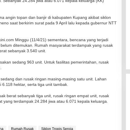
i. Sebanyak 24.284 jiwa atau 6.071 kepala keluarga (KK)
na angin topan dan banjir di kabupaten Kupang akibat siklon
sneno saat berkirim surat pada 9 April lalu kepada gubernur NTT
ini.com Minggu (11/4/21) sementara, bencana yang terjadi
g belum ditemukan. Rumah masyarakat terdampak yang rusak
erat sebanyak 3.540 unit.
sakan sedang 963 unit. Untuk fasilitas pemerintahan, rusak
.
sak sedang dan rusak ringan masing-masing satu unit. Lahan
.118 hektar, serta tiga unit tambak.
ak berat sebanyak tiga unit, rusak ringan empat unit, rusak
 yang terdampak 24.284 jiwa atau 6.071 kepala keluarga.
RSUD Naibonat Musnahkan Obat
na
Rumah Rusak
Siklon Tropis Seroja