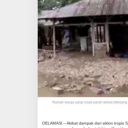
Rumah warga yang rusak parah akibat diterjang b
OELAMASI – Akibat dampak dari siklon tropis S