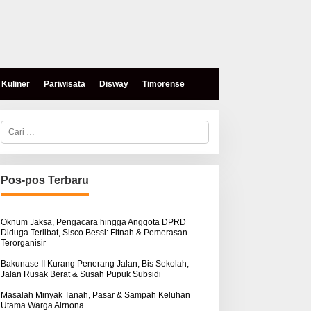
Kuliner
Pariwisata
Disway
Timorense
C
a
r
i
u
n
Pos-pos Terbaru
t
u
k
:
Oknum Jaksa, Pengacara hingga Anggota DPRD
Diduga Terlibat, Sisco Bessi: Fitnah & Pemerasan
Terorganisir
Bakunase II Kurang Penerang Jalan, Bis Sekolah,
Jalan Rusak Berat & Susah Pupuk Subsidi
Masalah Minyak Tanah, Pasar & Sampah Keluhan
Utama Warga Airnona