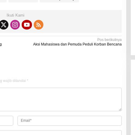
Kadaluarsa
Di Kesehatan
|
19 Desember 2021
Ikuti Kami
Pos berikutnya
ng
Aksi Mahasiswa dan Pemuda Peduli Korban Bencana
g wajib ditandai
*