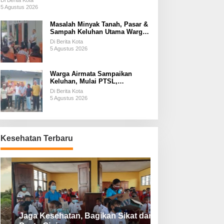
Di Berita Kota
5 Agustus 2026
Masalah Minyak Tanah, Pasar &
Sampah Keluhan Utama Warga
Airnona
Di Berita Kota
5 Agustus 2026
Warga Airmata Sampaikan
Keluhan, Mulai PTSL,
Ketersediaan Minyak Tanah &
Di Berita Kota
Lahan Pemakaman
5 Agustus 2026
Kesehatan Terbaru
Jaga Kesehatan, Bagikan Sikat dan
Perketat Protoko