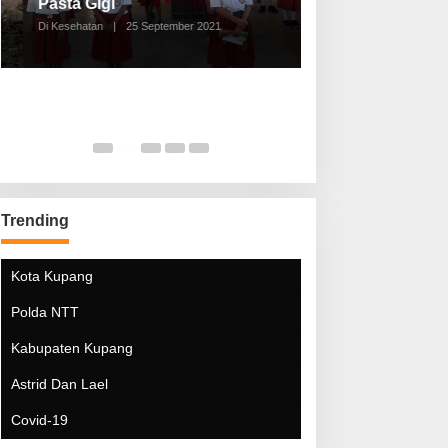
Pasta Gigi
Lebaran Lebih 
Di Kesehatan
|
25 September 2021
Di Kesehatan
|
5 Mei 20
Trending
Kota Kupang
Polda NTT
Kabupaten Kupang
Astrid Dan Lael
Covid-19