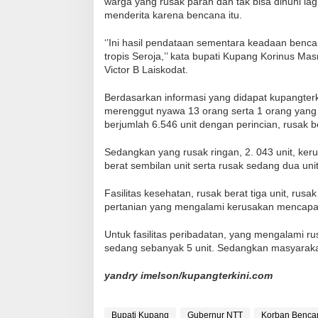
warga yang rusak parah dan tak bisa dihuni lag
menderita karena bencana itu.
‘’Ini hasil pendataan sementara keadaan benca
tropis Seroja,’’ kata bupati Kupang Korinus Ma
Victor B Laiskodat.
Berdasarkan informasi yang didapat kupangterk
merenggut nyawa 13 orang serta 1 orang yan
berjumlah 6.546 unit dengan perincian, rusak b
Sedangkan yang rusak ringan, 2. 043 unit, keru
berat sembilan unit serta rusak sedang dua unit
Fasilitas kesehatan, rusak berat tiga unit, ru
pertanian yang mengalami kerusakan mencapai 6
Untuk fasilitas peribadatan, yang mengalami rus
sedang sebanyak 5 unit. Sedangkan masyarakat
yandry imelson/kupangterkini.com
Bupati Kupang
Gubernur NTT
Korban Benca