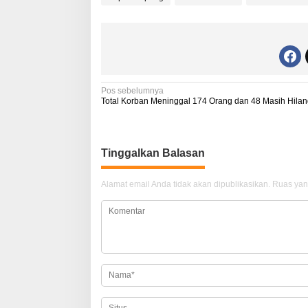
N
Pos sebelumnya
Total Korban Meninggal 174 Orang dan 48 Masih Hila
a
v
i
Tinggalkan Balasan
g
Alamat email Anda tidak akan dipublikasikan.
Ruas yan
a
s
i
p
o
s