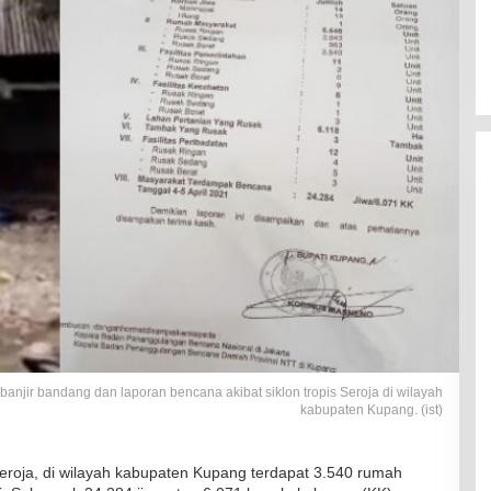
anjir bandang dan laporan bencana akibat siklon tropis Seroja di wilayah
kabupaten Kupang. (ist)
eroja, di wilayah kabupaten Kupang terdapat 3.540 rumah